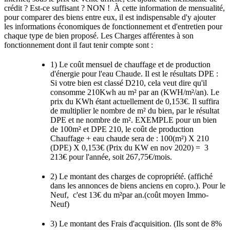
crédit ? Est-ce suffisant ? NON ! À cette information de mensualité,
pour comparer des biens entre eux, il est indispensable d'y ajouter
les informations économiques de fonctionnement et d'entretien pour
chaque type de bien proposé. Les Charges afférentes à son
fonctionnement dont il faut tenir compte sont :
1) Le coût mensuel de chauffage et de production
d'énergie pour l'eau Chaude. Il est le résultats DPE :
Si votre bien est classé D210, cela veut dire qu'il
consomme 210Kwh au m² par an (KWH/m²/an). Le
prix du KWh étant actuellement de 0,153€. Il suffira
de multiplier le nombre de m² du bien, par le résultat
DPE et ne nombre de m². EXEMPLE pour un bien
de 100m² et DPE 210, le coût de production
Chauffage + eau chaude sera de : 100(m²) X 210
(DPE) X 0,153€ (Prix du KW en nov 2020) = 3
213€ pour l'année, soit 267,75€/mois.
2) Le montant des charges de copropriété. (affiché
dans les annonces de biens anciens en copro.). Pour le
Neuf, c'est 13€ du m²par an.(coût moyen Immo-
Neuf)
3) Le montant des Frais d'acquisition. (Ils sont de 8%