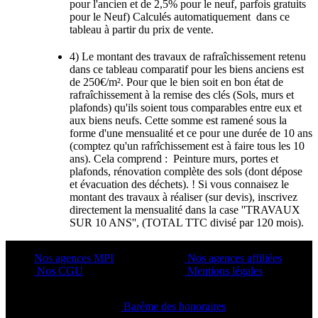
pour l'ancien et de 2,5% pour le neuf, parfois gratuits
pour le Neuf) Calculés automatiquement dans ce
tableau à partir du prix de vente.
4) Le montant des travaux de rafraîchissement retenu
dans ce tableau comparatif pour les biens anciens est
de 250€/m². Pour que le bien soit en bon état de
rafraîchissement à la remise des clés (Sols, murs et
plafonds) qu'ils soient tous comparables entre eux et
aux biens neufs. Cette somme est ramené sous la
forme d'une mensualité et ce pour une durée de 10 ans
(comptez qu'un rafrîchissement est à faire tous les 10
ans). Cela comprend : Peinture murs, portes et
plafonds, rénovation complète des sols (dont dépose
et évacuation des déchets). ! Si vous connaisez le
montant des travaux à réaliser (sur devis), inscrivez
directement la mensualité dans la case ''TRAVAUX
SUR 10 ANS'', (TOTAL TTC divisé par 120 mois).
Nos agences MPI
Nos agences affiliées
Nos CGU
Mentions légales
Barême des honoraires