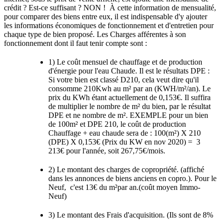
crédit ? Est-ce suffisant ? NON ! À cette information de mensualité,
pour comparer des biens entre eux, il est indispensable d'y ajouter
les informations économiques de fonctionnement et d'entretien pour
chaque type de bien proposé. Les Charges afférentes à son
fonctionnement dont il faut tenir compte sont :
1) Le coût mensuel de chauffage et de production
d'énergie pour l'eau Chaude. Il est le résultats DPE :
Si votre bien est classé D210, cela veut dire qu'il
consomme 210Kwh au m² par an (KWH/m²/an). Le
prix du KWh étant actuellement de 0,153€. Il suffira
de multiplier le nombre de m² du bien, par le résultat
DPE et ne nombre de m². EXEMPLE pour un bien
de 100m² et DPE 210, le coût de production
Chauffage + eau chaude sera de : 100(m²) X 210
(DPE) X 0,153€ (Prix du KW en nov 2020) = 3
213€ pour l'année, soit 267,75€/mois.
2) Le montant des charges de copropriété. (affiché
dans les annonces de biens anciens en copro.). Pour le
Neuf, c'est 13€ du m²par an.(coût moyen Immo-
Neuf)
3) Le montant des Frais d'acquisition. (Ils sont de 8%