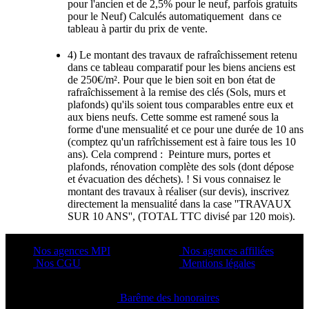
pour l'ancien et de 2,5% pour le neuf, parfois gratuits
pour le Neuf) Calculés automatiquement dans ce
tableau à partir du prix de vente.
4) Le montant des travaux de rafraîchissement retenu
dans ce tableau comparatif pour les biens anciens est
de 250€/m². Pour que le bien soit en bon état de
rafraîchissement à la remise des clés (Sols, murs et
plafonds) qu'ils soient tous comparables entre eux et
aux biens neufs. Cette somme est ramené sous la
forme d'une mensualité et ce pour une durée de 10 ans
(comptez qu'un rafrîchissement est à faire tous les 10
ans). Cela comprend : Peinture murs, portes et
plafonds, rénovation complète des sols (dont dépose
et évacuation des déchets). ! Si vous connaisez le
montant des travaux à réaliser (sur devis), inscrivez
directement la mensualité dans la case ''TRAVAUX
SUR 10 ANS'', (TOTAL TTC divisé par 120 mois).
Nos agences MPI
Nos agences affiliées
Nos CGU
Mentions légales
Barême des honoraires