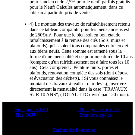
pour l'ancien et de 2,5% pour le neuf, parfois gratuits
pour le Neuf) Calculés automatiquement dans ce
tableau à partir du prix de vente.
4) Le montant des travaux de rafraîchissement retenu
dans ce tableau comparatif pour les biens anciens est
de 250€/m². Pour que le bien soit en bon état de
rafraîchissement à la remise des clés (Sols, murs et
plafonds) qu'ils soient tous comparables entre eux et
aux biens neufs. Cette somme est ramené sous la
forme d'une mensualité et ce pour une durée de 10 ans
(comptez qu'un rafrîchissement est à faire tous les 10
ans). Cela comprend : Peinture murs, portes et
plafonds, rénovation complète des sols (dont dépose
et évacuation des déchets). ! Si vous connaisez le
montant des travaux à réaliser (sur devis), inscrivez
directement la mensualité dans la case ''TRAVAUX
SUR 10 ANS'', (TOTAL TTC divisé par 120 mois).
Nos agences MPI
Nos agences affiliées
Nos CGU
Mentions légales
Barême des honoraires