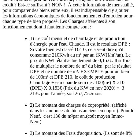
crédit ? Est-ce suffisant ? NON ! À cette information de mensualité,
pour comparer des biens entre eux, il est indispensable d'y ajouter
les informations économiques de fonctionnement et d'entretien pour
chaque type de bien proposé. Les Charges afférentes à son
fonctionnement dont il faut tenir compte sont :
1) Le coût mensuel de chauffage et de production
d'énergie pour l'eau Chaude. Il est le résultats DPE :
Si votre bien est classé D210, cela veut dire qu'il
consomme 210Kwh au m² par an (KWH/m²/an). Le
prix du KWh étant actuellement de 0,153€. Il suffira
de multiplier le nombre de m² du bien, par le résultat
DPE et ne nombre de m². EXEMPLE pour un bien
de 100m² et DPE 210, le coût de production
Chauffage + eau chaude sera de : 100(m²) X 210
(DPE) X 0,153€ (Prix du KW en nov 2020) = 3
213€ pour l'année, soit 267,75€/mois.
2) Le montant des charges de copropriété. (affiché
dans les annonces de biens anciens en copro.). Pour le
Neuf, c'est 13€ du m²par an.(coût moyen Immo-
Neuf)
3) Le montant des Frais d'acquisition. (Ils sont de 8%