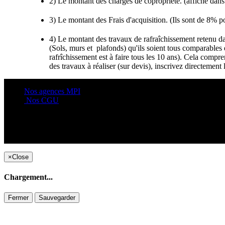
2) Le montant des charges de copropriété. (affiché dan
3) Le montant des Frais d'acquisition. (Ils sont de 8% p
4) Le montant des travaux de rafraîchissement retenu dan
(Sols, murs et plafonds) qu'ils soient tous comparable
rafrîchissement est à faire tous les 10 ans). Cela compr
des travaux à réaliser (sur devis), inscrivez direct
Nos agences MPI
Nos CGU
×
Close
Chargement...
Fermer
Sauvegarder