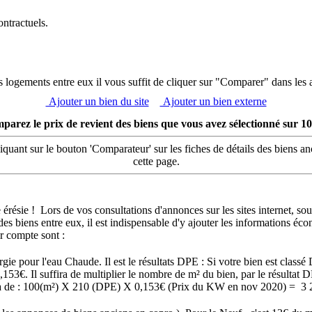
ontractuels.
 logements entre eux il vous suffit de cliquer sur "Comparer" dans les 
Ajouter un bien du site
Ajouter un bien externe
parez le prix de revient des biens que vous avez sélectionné sur 10
ant sur le bouton 'Comparateur' sur les fiches de détails des biens anc
cette page.
résie ! Lors de vos consultations d'annonces sur les sites internet, sous
s biens entre eux, il est indispensable d'y ajouter les informations éc
ir compte sont :
gie pour l'eau Chaude. Il est le résultats DPE : Si votre bien est cla
153€. Il suffira de multiplier le nombre de m² du bien, par le résul
ra de : 100(m²) X 210 (DPE) X 0,153€ (Prix du KW en nov 2020) = 3 2