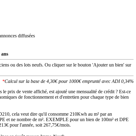
annonces diffusées
 ans
iens ou des lots neufs. Ou cliquer sur le bouton 'Ajouter un bien' sur
*
Calcul sur la base de 4,30€ pour 1000€ emprunté avec ADI 0,34%
 le prix de vente affiché, est ajouté une mensualité de crédit ? Est-ce
onomiques de fonctionnement et d'entretien pour chaque type de bien
ssé D210, cela veut dire qu'il consomme 210Kwh au m² par an
tat DPE et ne nombre de m². EXEMPLE pour un bien de 100m² et DPE
13€ pour l'année, soit 267,75€/mois.