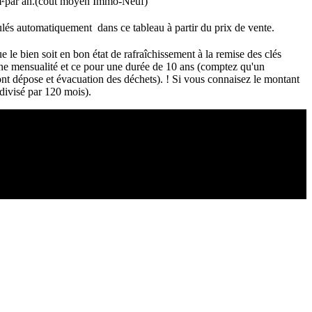
u m²par an.(coût moyen Immo-Neuf)
culés automatiquement dans ce tableau à partir du prix de vente.
le bien soit en bon état de rafraîchissement à la remise des clés
une mensualité et ce pour une durée de 10 ans (comptez qu'un
ont dépose et évacuation des déchets). ! Si vous connaisez le montant
divisé par 120 mois).
Copyright ©2021 C&C