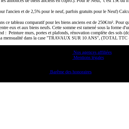
s les annonces de biens anciens en copro.). Pour le Neuf, c'est 13€ d
our l'ancien et de 2,5% pour le neuf, parfois gratuits pour le Neuf) Cal
s ce tableau comparatif pour les biens anciens est de 250€/m². Pour que 
s entre eux et aux biens neufs. Cette somme est ramené sous la forme d'
end : Peinture murs, portes et plafonds, rénovation complète des sols (d
ement la mensualité dans la case ''TRAVAUX SUR 10 ANS'', (TOTAL TTC 
Nos agences affiliées
Mentions légales
Barême des honoraires