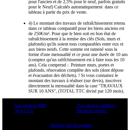
pour l'ancien et de 2,5% pour le neuf, parfois gratuits
pour le Neuf) Calculés automatiquement dans ce
tableau à partir du prix de vente.
4) Le montant des travaux de rafraîchissement retenu
dans ce tableau comparatif pour les biens anciens est
de 250€/m². Pour que le bien soit en bon état de
rafraîchissement à la remise des clés (Sols, murs et
plafonds) qu'ils soient tous comparables entre eux et
aux biens neufs. Cette somme est ramené sous la
forme d'une mensualité et ce pour une durée de 10 ans
(comptez qu'un rafrîchissement est à faire tous les 10
ans). Cela comprend : Peinture murs, portes et
plafonds, rénovation complète des sols (dont dépose
et évacuation des déchets). ! Si vous connaisez le
montant des travaux à réaliser (sur devis), inscrivez
directement la mensualité dans la case ''TRAVAUX
SUR 10 ANS'', (TOTAL TTC divisé par 120 mois).
Nos agences MPI
Nos agences affiliées
Nos CGU
Mentions légales
Barême des honoraires