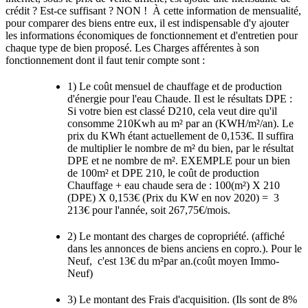
crédit ? Est-ce suffisant ? NON ! À cette information de mensualité,
pour comparer des biens entre eux, il est indispensable d'y ajouter
les informations économiques de fonctionnement et d'entretien pour
chaque type de bien proposé. Les Charges afférentes à son
fonctionnement dont il faut tenir compte sont :
1) Le coût mensuel de chauffage et de production
d'énergie pour l'eau Chaude. Il est le résultats DPE :
Si votre bien est classé D210, cela veut dire qu'il
consomme 210Kwh au m² par an (KWH/m²/an). Le
prix du KWh étant actuellement de 0,153€. Il suffira
de multiplier le nombre de m² du bien, par le résultat
DPE et ne nombre de m². EXEMPLE pour un bien
de 100m² et DPE 210, le coût de production
Chauffage + eau chaude sera de : 100(m²) X 210
(DPE) X 0,153€ (Prix du KW en nov 2020) = 3
213€ pour l'année, soit 267,75€/mois.
2) Le montant des charges de copropriété. (affiché
dans les annonces de biens anciens en copro.). Pour le
Neuf, c'est 13€ du m²par an.(coût moyen Immo-
Neuf)
3) Le montant des Frais d'acquisition. (Ils sont de 8%