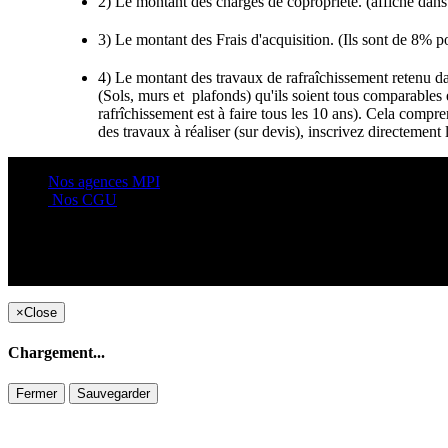
2) Le montant des charges de copropriété. (affiché dan
3) Le montant des Frais d'acquisition. (Ils sont de 8% p
4) Le montant des travaux de rafraîchissement retenu dan
(Sols, murs et plafonds) qu'ils soient tous comparable
rafrîchissement est à faire tous les 10 ans). Cela compr
des travaux à réaliser (sur devis), inscrivez direct
Nos agences MPI
Nos CGU
×
Close
Chargement...
Fermer
Sauvegarder