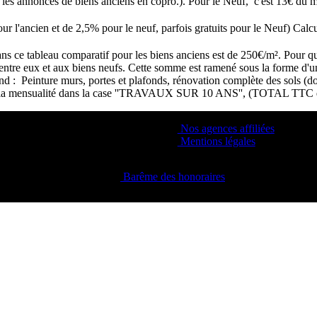
s les annonces de biens anciens en copro.). Pour le Neuf, c'est 13€ d
our l'ancien et de 2,5% pour le neuf, parfois gratuits pour le Neuf) Cal
s ce tableau comparatif pour les biens anciens est de 250€/m². Pour que 
s entre eux et aux biens neufs. Cette somme est ramené sous la forme d'
end : Peinture murs, portes et plafonds, rénovation complète des sols (d
ement la mensualité dans la case ''TRAVAUX SUR 10 ANS'', (TOTAL TTC 
Nos agences affiliées
Mentions légales
Barême des honoraires