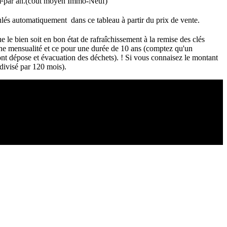
u m²par an.(coût moyen Immo-Neuf)
culés automatiquement dans ce tableau à partir du prix de vente.
le bien soit en bon état de rafraîchissement à la remise des clés
une mensualité et ce pour une durée de 10 ans (comptez qu'un
ont dépose et évacuation des déchets). ! Si vous connaisez le montant
divisé par 120 mois).
Copyright ©2021 C&C