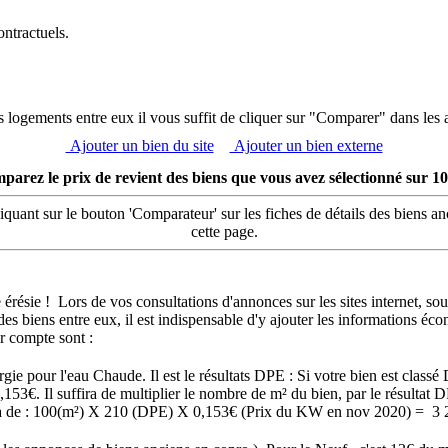
ontractuels.
 logements entre eux il vous suffit de cliquer sur "Comparer" dans les 
Ajouter un bien du site
Ajouter un bien externe
parez le prix de revient des biens que vous avez sélectionné sur 10
ant sur le bouton 'Comparateur' sur les fiches de détails des biens anc
cette page.
résie ! Lors de vos consultations d'annonces sur les sites internet, sous
s biens entre eux, il est indispensable d'y ajouter les informations éc
ir compte sont :
gie pour l'eau Chaude. Il est le résultats DPE : Si votre bien est cla
153€. Il suffira de multiplier le nombre de m² du bien, par le résul
ra de : 100(m²) X 210 (DPE) X 0,153€ (Prix du KW en nov 2020) = 3 2