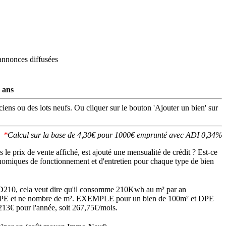
annonces diffusées
 ans
iens ou des lots neufs. Ou cliquer sur le bouton 'Ajouter un bien' sur
*
Calcul sur la base de 4,30€ pour 1000€ emprunté avec ADI 0,34%
 le prix de vente affiché, est ajouté une mensualité de crédit ? Est-ce
onomiques de fonctionnement et d'entretien pour chaque type de bien
ssé D210, cela veut dire qu'il consomme 210Kwh au m² par an
tat DPE et ne nombre de m². EXEMPLE pour un bien de 100m² et DPE
13€ pour l'année, soit 267,75€/mois.