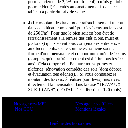
pour l'ancien et de 2,5% pour le neuf, parfois gratuits
pour le Neuf) Calculés automatiquement dans ce
tableau à partir du prix de vente.
4) Le montant des travaux de rafraîchissement retenu
dans ce tableau comparatif pour les biens anciens est
de 250€/m². Pour que le bien soit en bon état de
rafraîchissement à la remise des clés (Sols, murs et
plafonds) qu'ils soient tous comparables entre eux et
aux biens neufs. Cette somme est ramené sous la
forme d'une mensualité et ce pour une durée de 10 ans
(comptez qu'un rafrîchissement est à faire tous les 10
ans). Cela comprend : Peinture murs, portes et
plafonds, rénovation complète des sols (dont dépose
et évacuation des déchets). ! Si vous connaisez le
montant des travaux à réaliser (sur devis), inscrivez
directement la mensualité dans la case ''TRAVAUX
SUR 10 ANS'', (TOTAL TTC divisé par 120 mois).
Nos agences MPI
Nos agences affiliées
Nos CGU
Mentions légales
Barême des honoraires