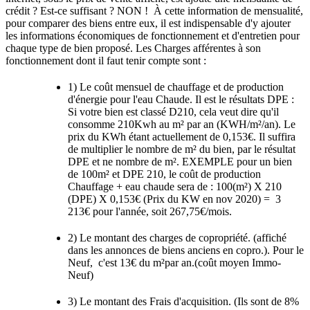
crédit ? Est-ce suffisant ? NON ! À cette information de mensualité,
pour comparer des biens entre eux, il est indispensable d'y ajouter
les informations économiques de fonctionnement et d'entretien pour
chaque type de bien proposé. Les Charges afférentes à son
fonctionnement dont il faut tenir compte sont :
1) Le coût mensuel de chauffage et de production
d'énergie pour l'eau Chaude. Il est le résultats DPE :
Si votre bien est classé D210, cela veut dire qu'il
consomme 210Kwh au m² par an (KWH/m²/an). Le
prix du KWh étant actuellement de 0,153€. Il suffira
de multiplier le nombre de m² du bien, par le résultat
DPE et ne nombre de m². EXEMPLE pour un bien
de 100m² et DPE 210, le coût de production
Chauffage + eau chaude sera de : 100(m²) X 210
(DPE) X 0,153€ (Prix du KW en nov 2020) = 3
213€ pour l'année, soit 267,75€/mois.
2) Le montant des charges de copropriété. (affiché
dans les annonces de biens anciens en copro.). Pour le
Neuf, c'est 13€ du m²par an.(coût moyen Immo-
Neuf)
3) Le montant des Frais d'acquisition. (Ils sont de 8%