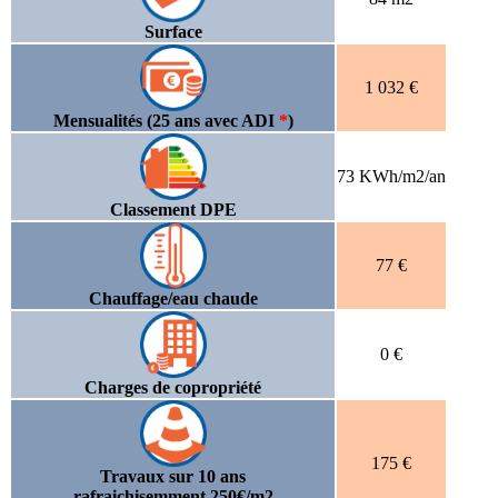
Surface
1 032 €
Mensualités (25 ans avec ADI
*
)
73 KWh/m2/an
Classement DPE
77 €
Chauffage/eau chaude
0 €
Charges de copropriété
175 €
Travaux sur 10 ans
rafraichisemment 250€/m2