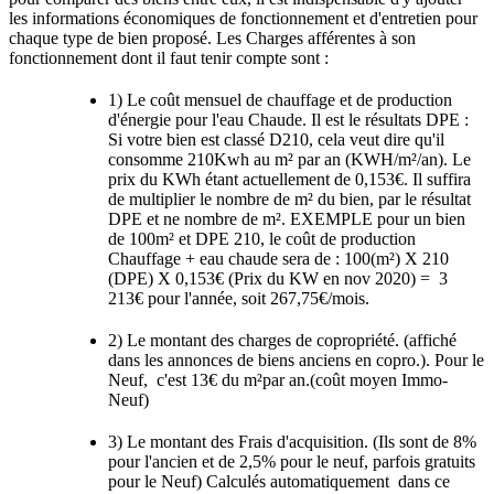
les informations économiques de fonctionnement et d'entretien pour
chaque type de bien proposé. Les Charges afférentes à son
fonctionnement dont il faut tenir compte sont :
1) Le coût mensuel de chauffage et de production
d'énergie pour l'eau Chaude. Il est le résultats DPE :
Si votre bien est classé D210, cela veut dire qu'il
consomme 210Kwh au m² par an (KWH/m²/an). Le
prix du KWh étant actuellement de 0,153€. Il suffira
de multiplier le nombre de m² du bien, par le résultat
DPE et ne nombre de m². EXEMPLE pour un bien
de 100m² et DPE 210, le coût de production
Chauffage + eau chaude sera de : 100(m²) X 210
(DPE) X 0,153€ (Prix du KW en nov 2020) = 3
213€ pour l'année, soit 267,75€/mois.
2) Le montant des charges de copropriété. (affiché
dans les annonces de biens anciens en copro.). Pour le
Neuf, c'est 13€ du m²par an.(coût moyen Immo-
Neuf)
3) Le montant des Frais d'acquisition. (Ils sont de 8%
pour l'ancien et de 2,5% pour le neuf, parfois gratuits
pour le Neuf) Calculés automatiquement dans ce