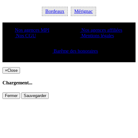
Bordeaux
Mérignac
Nos agences MPI
Nos agences affiliées
Nos CGU
Mentions légales
Barême des honoraires
Copyright ©2021 C&C
×
Close
Chargement...
Fermer
Sauvegarder