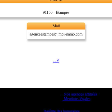
91150 - Étampes
Mail
agenceestampes@mpi-immo.com
- - €
Nos agences affiliées
Mentions légales
Barême des honoraires