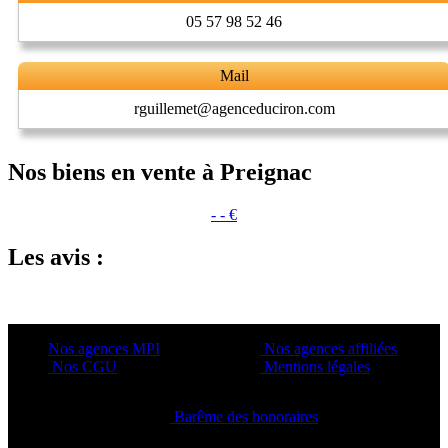
05 57 98 52 46
Mail
rguillemet@agenceduciron.com
Nos biens en vente à Preignac
- - €
Les avis :
Nos agences MPI
Nos agences affiliées
Nos CGU
Mentions légales
Barême des honoraires
Copyright ©2021 C&C