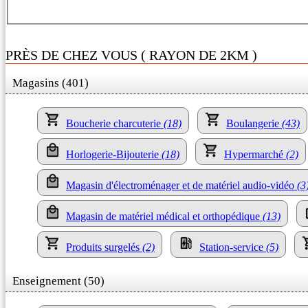
PRÈS DE CHEZ VOUS ( RAYON DE 2KM )
Magasins (401)
Boucherie charcuterie
(18)
Boulangerie
(43)
Horlogerie-Bijouterie
(18)
Hypermarché
(2)
Magasin d'électroménager et de matériel audio-vidéo
(3
Magasin de matériel médical et orthopédique
(13)
Produits surgelés
(2)
Station-service
(5)
Enseignement (50)