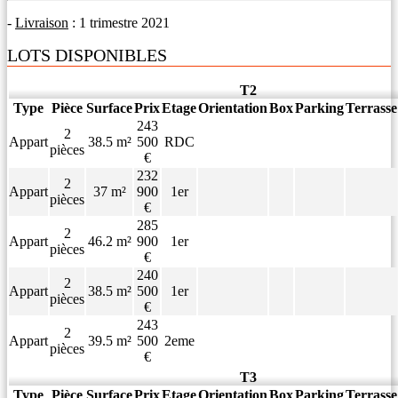
-
Livraison
: 1 trimestre 2021
LOTS DISPONIBLES
T2
Type
Pièce
Surface
Prix
Etage
Orientation
Box
Parking
Terrasse
243
2
Appart
38.5 m²
500
RDC
pièces
€
232
2
Appart
37 m²
900
1er
pièces
€
285
2
Appart
46.2 m²
900
1er
pièces
€
240
2
Appart
38.5 m²
500
1er
pièces
€
243
2
Appart
39.5 m²
500
2eme
pièces
€
T3
Type
Pièce
Surface
Prix
Etage
Orientation
Box
Parking
Terrasse