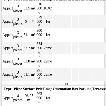
310
3
Appart
53.5 m²
500
RDC
pièces
€
379
3
Appart
64 m²
500
1er
pièces
€
300
3
Appart
51.1 m²
900
1er
pièces
€
334
3
Appart
57.2 m²
500
2eme
pièces
€
321
3
Appart
53.8 m²
900
2eme
pièces
€
291
3
Appart
51.1 m²
500
2eme
pièces
€
T4
Type
Pièce
Surface
Prix
Etage
Orientation
Box
Parking
Terrasse
563
4
96.85
Appart
900
1er
pièces
m²
€