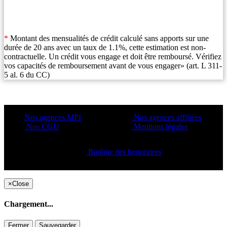
*
Montant des mensualités de crédit calculé sans apports sur une
durée de 20 ans avec un taux de 1.1%, cette estimation est non-
contractuelle. Un crédit vous engage et doit être remboursé. Vérifiez
vos capacités de remboursement avant de vous engager» (art. L 311-
5 al. 6 du CC)
Nos agences MPI
Nos agences affiliées
Nos CGU
Mentions légales
Barême des honoraires
Copyright ©2021 C&C
×
Close
Chargement...
Fermer
Sauvegarder