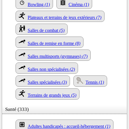
Bowling
(1)
Cinéma
(1)
Plateaux et terrains de jeux extérieurs
(7)
Salles de combat
(5)
Salles de remise en forme
(8)
Salles multisports (gymnases)
(7)
Salles non spécialisées
(2)
Salles spécialisées
(3)
Tennis
(1)
Terrains de grands jeux
(5)
Santé (333)
Adultes handicapés : accueil-hébergement
(1)