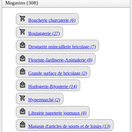
Magasins (308)
Boucherie charcuterie
(6)
Boulangerie
(27)
Droguerie quincaillerie bricolage
(7)
Fleuriste-Jardinerie-Animalerie
(8)
Grande surface de bricolage
(2)
Horlogerie-Bijouterie
(14)
Hypermarché
(2)
Librairie papeterie journaux
(4)
Magasin d'articles de sports et de loisirs
(13)