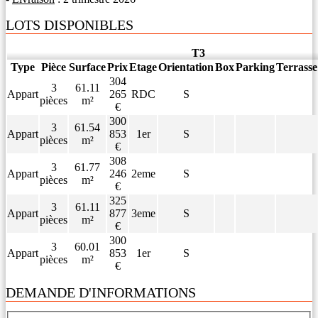
LOTS DISPONIBLES
T3
Type
Pièce
Surface
Prix
Etage
Orientation
Box
Parking
Terrasse
304
3
61.11
Appart
265
RDC
S
pièces
m²
€
300
3
61.54
Appart
853
1er
S
pièces
m²
€
308
3
61.77
Appart
246
2eme
S
pièces
m²
€
325
3
61.11
Appart
877
3eme
S
pièces
m²
€
300
3
60.01
Appart
853
1er
S
pièces
m²
€
DEMANDE D'INFORMATIONS