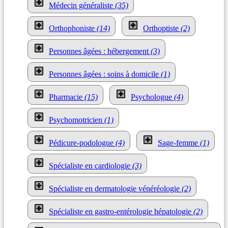
Médecin généraliste
(35)
Orthophoniste
(14)
Orthoptiste
(2)
Personnes âgées : hébergement
(3)
Personnes âgées : soins à domicile
(1)
Pharmacie
(15)
Psychologue
(4)
Psychomotricien
(1)
Pédicure-podologue
(4)
Sage-femme
(1)
Spécialiste en cardiologie
(3)
Spécialiste en dermatologie vénéréologie
(2)
Spécialiste en gastro-entérologie hépatologie
(2)