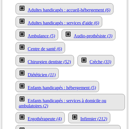
Adultes handicapés : accueil-hébergement
(6)
Adultes handicapés : services d'aide
(6)
Ambulance
(5)
Audio-prothésiste
(3)
Centre de santé
(6)
Chirurgien dentiste
(52)
Crèche
(33)
Diététicien
(11)
Enfants handicapés : hébergement
(5)
Enfants handicapés : services à domicile ou
ambulatoires
(2)
Ergothérapeute
(4)
Infirmier
(212)