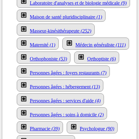
Laboratoire d'analyses et de biologie médicale
(9)
Maison de santé pluridisciplinaire
(1)
Masseur-kinésithérapeute
(252)
Maternité
(1)
Médecin généraliste
(111)
Orthophoniste
(53)
Orthoptiste
(6)
Personnes âgées : foyers restaurants
(7)
Personnes âgées : hébergement
(13)
Personnes âgées : services d'aide
(4)
Personnes âgées : soins à domicile
(2)
Pharmacie
(39)
Psychologue
(90)