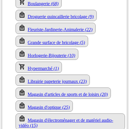
Boulangerie
(68)
Droguerie quincaillerie bricolage
(9)
Fleuriste-Jardinerie-Animalerie
(22)
Grande surface de bricolage
(5)
Horlogerie-Bijouterie
(10)
Hypermarché
(1)
Librairie papeterie journaux
(23)
Magasin d'articles de sports et de loisirs
(20)
Magasin d'optique
(25)
Magasin d'électroménager et de matériel audio-
vidéo
(15)