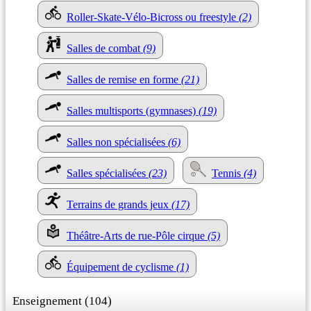
Roller-Skate-Vélo-Bicross ou freestyle
(2)
Salles de combat
(9)
Salles de remise en forme
(21)
Salles multisports (gymnases)
(19)
Salles non spécialisées
(6)
Salles spécialisées
(23)
Tennis
(4)
Terrains de grands jeux
(17)
Théâtre-Arts de rue-Pôle cirque
(5)
Équipement de cyclisme
(1)
Enseignement (104)