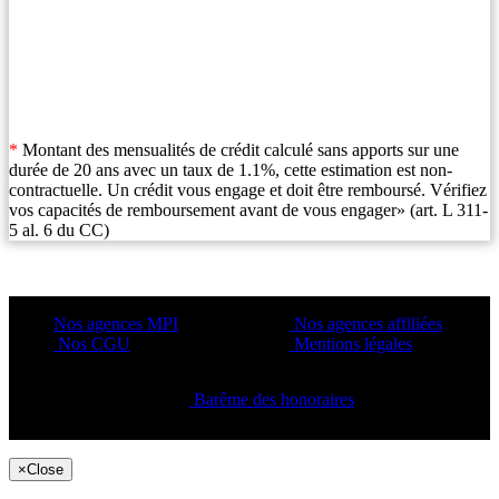
*
Montant des mensualités de crédit calculé sans apports sur une
durée de 20 ans avec un taux de 1.1%, cette estimation est non-
contractuelle. Un crédit vous engage et doit être remboursé. Vérifiez
vos capacités de remboursement avant de vous engager» (art. L 311-
5 al. 6 du CC)
Nos agences MPI
Nos agences affiliées
Nos CGU
Mentions légales
Barême des honoraires
Copyright ©2021 C&C
×
Close