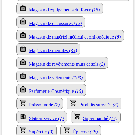
Magasin d'équipements du foyer
(15)
Magasin de chaussures
(12)
Magasin de matériel médical et orthopédique
(8)
Magasin de meubles
(33)
Magasin de revêtements murs et sols
(2)
Magasin de vêtements
(103)
Parfumerie-Cosmétique
(15)
Poissonnerie
(2)
Produits surgelés
(3)
Station-service
(7)
Supermarché
(17)
Supérette
(9)
Épicerie
(38)