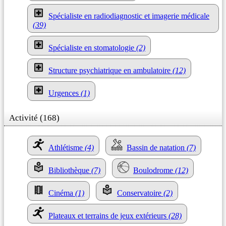
Spécialiste en radiodiagnostic et imagerie médicale
(39)
Spécialiste en stomatologie
(2)
Structure psychiatrique en ambulatoire
(12)
Urgences
(1)
Activité (168)
Athlétisme
(4)
Bassin de natation
(7)
Bibliothèque
(7)
Boulodrome
(12)
Cinéma
(1)
Conservatoire
(2)
Plateaux et terrains de jeux extérieurs
(28)