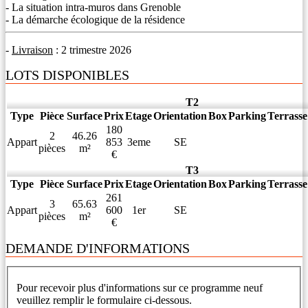
- La situation intra-muros dans Grenoble
- La démarche écologique de la résidence
-
Livraison
: 2 trimestre 2026
LOTS DISPONIBLES
T2
Type
Pièce
Surface
Prix
Etage
Orientation
Box
Parking
Terrasse
180
2
46.26
Appart
853
3eme
SE
pièces
m²
€
T3
Type
Pièce
Surface
Prix
Etage
Orientation
Box
Parking
Terrasse
261
3
65.63
Appart
600
1er
SE
pièces
m²
€
DEMANDE D'INFORMATIONS
Pour recevoir plus d'informations sur ce programme neuf
veuillez remplir le formulaire ci-dessous.