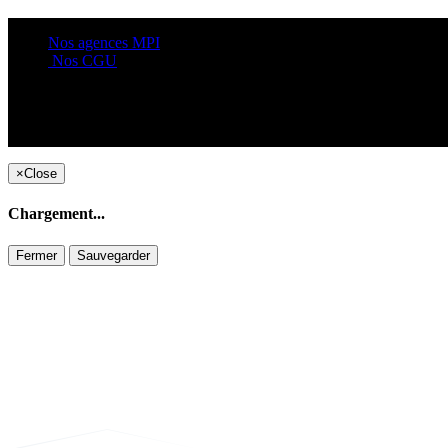
Nos agences MPI
Nos CGU
×
Close
Chargement...
Fermer
Sauvegarder