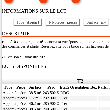
INFORMATIONS SUR LE LOT
Type
Appart
Nb pièces
pièces
Surface
m²
DESCRIPTIF
Bientôt à Collioure, une résidence à la vue époustouflante. Appartemen
des commerces et plage. Réservez vite votre bijou sur les hauteurs de 
-
Livraison
: 1 trimestre 2021
LOTS DISPONIBLES
T2
Type
Pièce
Surface
Prix
Etage
Orientation
Box
Parkin
Appart
2 pièces
38.5 m²
243 500 €
RDC
Appart
2 pièces
37 m²
232 900 €
1er
Appart
2 pièces
46.2 m²
285 900 €
1er
Appart
2 pièces
38.5 m²
240 500 €
1er