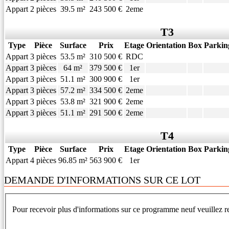
Appart
2 pièces
39.5 m²
243 500 €
2eme
T3
Type
Pièce
Surface
Prix
Etage
Orientation
Box
Parkin
Appart
3 pièces
53.5 m²
310 500 €
RDC
Appart
3 pièces
64 m²
379 500 €
1er
Appart
3 pièces
51.1 m²
300 900 €
1er
Appart
3 pièces
57.2 m²
334 500 €
2eme
Appart
3 pièces
53.8 m²
321 900 €
2eme
Appart
3 pièces
51.1 m²
291 500 €
2eme
T4
Type
Pièce
Surface
Prix
Etage
Orientation
Box
Parkin
Appart
4 pièces
96.85 m²
563 900 €
1er
DEMANDE D'INFORMATIONS SUR CE LOT
Pour recevoir plus d'informations sur ce programme neuf veuillez re