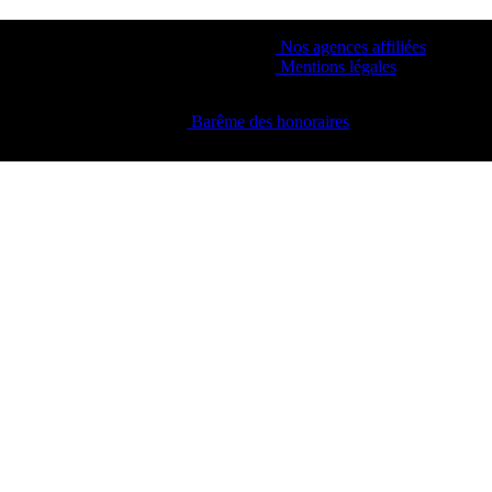
Nos agences affiliées
Mentions légales
Barême des honoraires