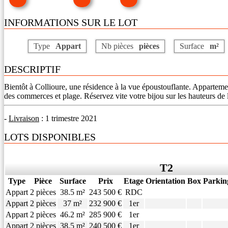
INFORMATIONS SUR LE LOT
Type
Appart
Nb pièces
pièces
Surface
m²
DESCRIPTIF
Bientôt à Collioure, une résidence à la vue époustouflante. Appartemen
des commerces et plage. Réservez vite votre bijou sur les hauteurs de 
-
Livraison
: 1 trimestre 2021
LOTS DISPONIBLES
T2
Type
Pièce
Surface
Prix
Etage
Orientation
Box
Parkin
Appart
2 pièces
38.5 m²
243 500 €
RDC
Appart
2 pièces
37 m²
232 900 €
1er
Appart
2 pièces
46.2 m²
285 900 €
1er
Appart
2 pièces
38.5 m²
240 500 €
1er