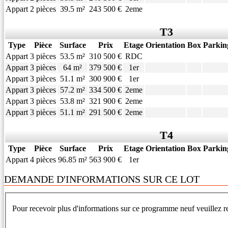
Appart
2 pièces
39.5 m²
243 500 €
2eme
T3
Type
Pièce
Surface
Prix
Etage
Orientation
Box
Parkin
Appart
3 pièces
53.5 m²
310 500 €
RDC
Appart
3 pièces
64 m²
379 500 €
1er
Appart
3 pièces
51.1 m²
300 900 €
1er
Appart
3 pièces
57.2 m²
334 500 €
2eme
Appart
3 pièces
53.8 m²
321 900 €
2eme
Appart
3 pièces
51.1 m²
291 500 €
2eme
T4
Type
Pièce
Surface
Prix
Etage
Orientation
Box
Parkin
Appart
4 pièces
96.85 m²
563 900 €
1er
DEMANDE D'INFORMATIONS SUR CE LOT
Pour recevoir plus d'informations sur ce programme neuf veuillez re