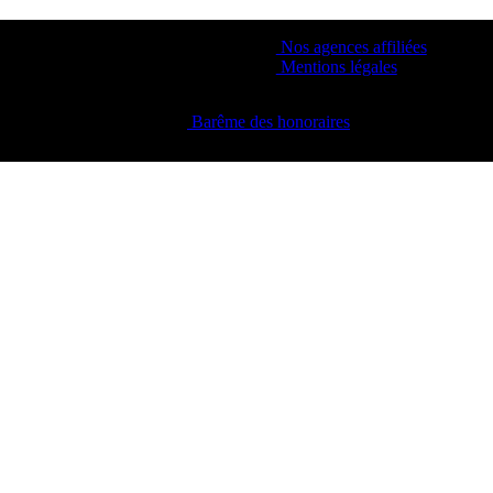
Nos agences affiliées
Mentions légales
Barême des honoraires