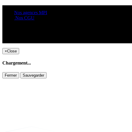
Nos agences MPI
Nos CGU
×
Close
Chargement...
Fermer
Sauvegarder