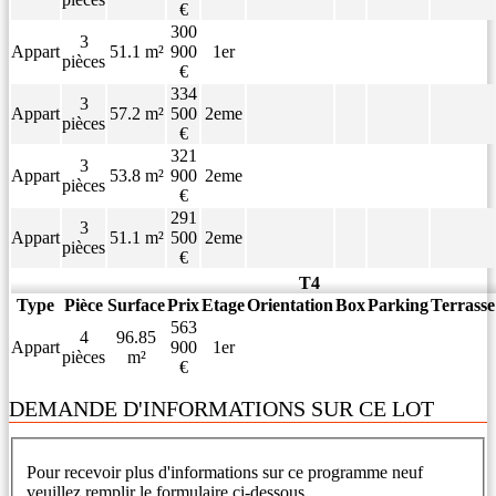
€
300
3
Appart
51.1 m²
900
1er
pièces
€
334
3
Appart
57.2 m²
500
2eme
pièces
€
321
3
Appart
53.8 m²
900
2eme
pièces
€
291
3
Appart
51.1 m²
500
2eme
pièces
€
T4
Type
Pièce
Surface
Prix
Etage
Orientation
Box
Parking
Terrasse
563
4
96.85
Appart
900
1er
pièces
m²
€
DEMANDE D'INFORMATIONS SUR CE LOT
Pour recevoir plus d'informations sur ce programme neuf
veuillez remplir le formulaire ci-dessous.