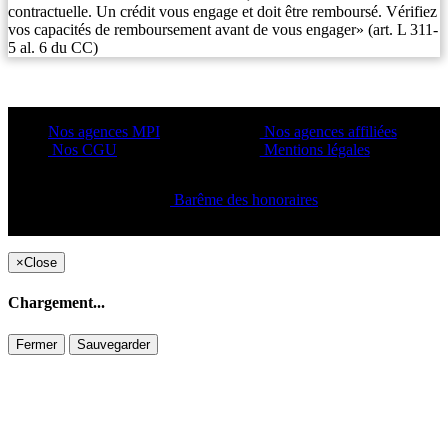
contractuelle. Un crédit vous engage et doit être remboursé. Vérifiez
vos capacités de remboursement avant de vous engager» (art. L 311-
5 al. 6 du CC)
Nos agences MPI
Nos agences affiliées
Nos CGU
Mentions légales
Barême des honoraires
Copyright ©2021 C&C
×
Close
Chargement...
Fermer
Sauvegarder