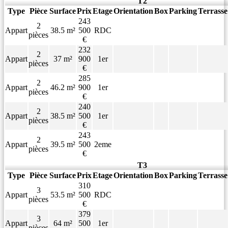
T2
Type
Pièce
Surface
Prix
Etage
Orientation
Box
Parking
Terrasse
243
2
Appart
38.5 m²
500
RDC
pièces
€
232
2
Appart
37 m²
900
1er
pièces
€
285
2
Appart
46.2 m²
900
1er
pièces
€
240
2
Appart
38.5 m²
500
1er
pièces
€
243
2
Appart
39.5 m²
500
2eme
pièces
€
T3
Type
Pièce
Surface
Prix
Etage
Orientation
Box
Parking
Terrasse
310
3
Appart
53.5 m²
500
RDC
pièces
€
379
3
Appart
64 m²
500
1er
pièces