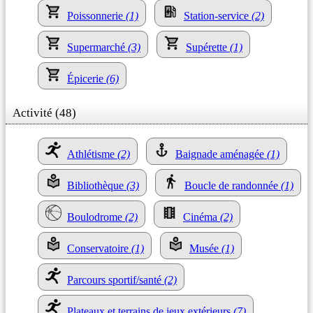
Poissonnerie
(1)
Station-service
(2)
Supermarché
(3)
Supérette
(1)
Épicerie
(6)
Activité (48)
Athlétisme
(2)
Baignade aménagée
(1)
Bibliothèque
(3)
Boucle de randonnée
(1)
Boulodrome
(2)
Cinéma
(2)
Conservatoire
(1)
Musée
(1)
Parcours sportif/santé
(2)
Plateaux et terrains de jeux extérieurs
(7)