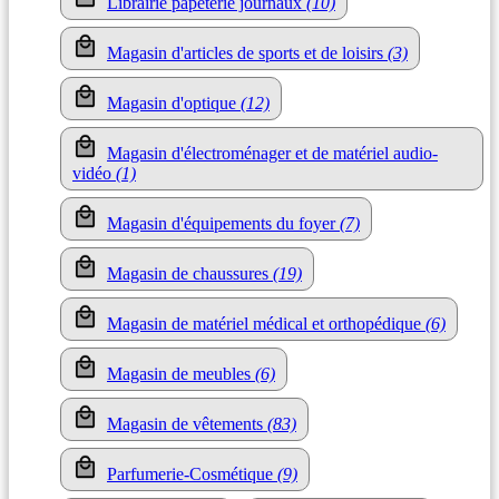
Librairie papeterie journaux
(10)
Magasin d'articles de sports et de loisirs
(3)
Magasin d'optique
(12)
Magasin d'électroménager et de matériel audio-
vidéo
(1)
Magasin d'équipements du foyer
(7)
Magasin de chaussures
(19)
Magasin de matériel médical et orthopédique
(6)
Magasin de meubles
(6)
Magasin de vêtements
(83)
Parfumerie-Cosmétique
(9)