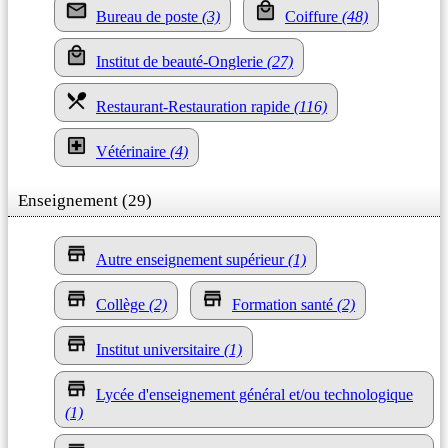
Bureau de poste
(3)
Coiffure
(48)
Institut de beauté-Onglerie
(27)
Restaurant-Restauration rapide
(116)
Vétérinaire
(4)
Enseignement (29)
Autre enseignement supérieur
(1)
Collège
(2)
Formation santé
(2)
Institut universitaire
(1)
Lycée d'enseignement général et/ou technologique
(1)