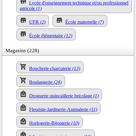
Lycée d'enseignement technique et/ou professionnel
agricole
(1)
UFR
(2)
École maternelle
(7)
École élémentaire
(12)
Magasins (228)
Boucherie charcuterie
(13)
Boulangerie
(24)
Droguerie quincaillerie bricolage
(1)
Fleuriste-Jardinerie-Animalerie
(11)
Horlogerie-Bijouterie
(10)