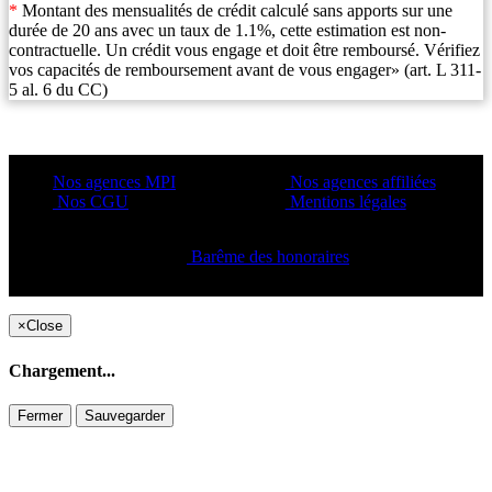
*
Montant des mensualités de crédit calculé sans apports sur une
durée de 20 ans avec un taux de 1.1%, cette estimation est non-
contractuelle. Un crédit vous engage et doit être remboursé. Vérifiez
vos capacités de remboursement avant de vous engager» (art. L 311-
5 al. 6 du CC)
Nos agences MPI
Nos agences affiliées
Nos CGU
Mentions légales
Barême des honoraires
Copyright ©2021 C&C
×
Close
Chargement...
Fermer
Sauvegarder