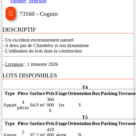
Partager
Séléction
73160 - Cognin
DESCRIPTIF
- Un excellent environnement naturel
- A deux pas de Chambéry et son dynamisme
- L'utilisation du bois dans la construction
-
Livraison
: 1 trimestre 2026
LOTS DISPONIBLES
T4
Type
Pièce
Surface
Prix
Etage
Orientation
Box
Parking
Terrasse
360
4
Appart
94.9 m²
000
1er
S
pièces
€
T5
Type
Pièce
Surface
Prix
Etage
Orientation
Box
Parking
Terrasse
410
5
Appart
97.2 m²
000
4eme
N