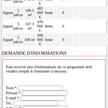
pièces
€
483
5
109.1
Appart
000
5eme
S
pièces
m²
€
470
5
107.3
Appart
000
4eme
S
pièces
m²
€
509
5
Appart
108 m²
000
5eme
S
pièces
€
DEMANDE D'INFORMATIONS
Pour recevoir plus d'informations sur ce programme neuf
veuillez remplir le formulaire ci-dessous.
Nom *:
Prénom *:
E-mail *:
Tel.: