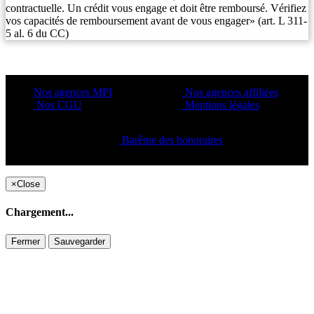
contractuelle. Un crédit vous engage et doit être remboursé. Vérifiez
vos capacités de remboursement avant de vous engager» (art. L 311-
5 al. 6 du CC)
Nos agences MPI
Nos agences affiliées
Nos CGU
Mentions légales
Barême des honoraires
Copyright ©2021 C&C
×
Close
Chargement...
Fermer
Sauvegarder