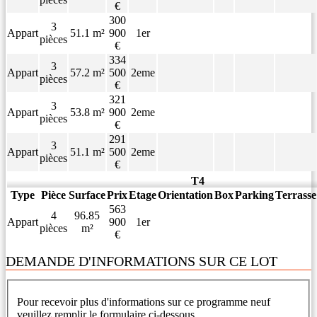
€
300
3
Appart
51.1 m²
900
1er
pièces
€
334
3
Appart
57.2 m²
500
2eme
pièces
€
321
3
Appart
53.8 m²
900
2eme
pièces
€
291
3
Appart
51.1 m²
500
2eme
pièces
€
T4
Type
Pièce
Surface
Prix
Etage
Orientation
Box
Parking
Terrasse
563
4
96.85
Appart
900
1er
pièces
m²
€
DEMANDE D'INFORMATIONS SUR CE LOT
Pour recevoir plus d'informations sur ce programme neuf
veuillez remplir le formulaire ci-dessous.