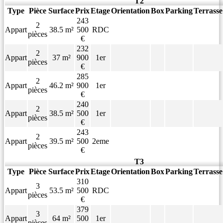
T2
Type
Pièce
Surface
Prix
Etage
Orientation
Box
Parking
Terrasse
243
2
Appart
38.5 m²
500
RDC
pièces
€
232
2
Appart
37 m²
900
1er
pièces
€
285
2
Appart
46.2 m²
900
1er
pièces
€
240
2
Appart
38.5 m²
500
1er
pièces
€
243
2
Appart
39.5 m²
500
2eme
pièces
€
T3
Type
Pièce
Surface
Prix
Etage
Orientation
Box
Parking
Terrasse
310
3
Appart
53.5 m²
500
RDC
pièces
€
379
3
Appart
64 m²
500
1er
pièces