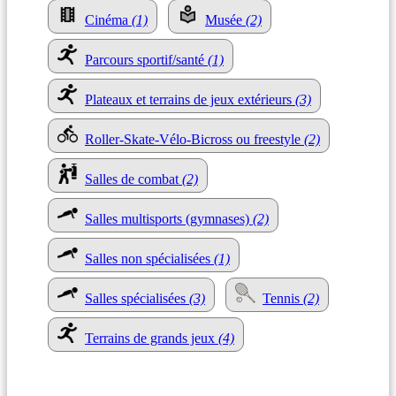
Cinéma
(1)
Musée
(2)
Parcours sportif/santé
(1)
Plateaux et terrains de jeux extérieurs
(3)
Roller-Skate-Vélo-Bicross ou freestyle
(2)
Salles de combat
(2)
Salles multisports (gymnases)
(2)
Salles non spécialisées
(1)
Salles spécialisées
(3)
Tennis
(2)
Terrains de grands jeux
(4)