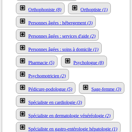
Orthophoniste
(8)
Orthoptiste
(1)
Personnes âgées : hébergement
(3)
Personnes âgées : services d'aide
(2)
Personnes âgées : soins à domicile
(1)
Pharmacie
(5)
Psychologue
(8)
Psychomotricien
(2)
Pédicure-podologue
(5)
Sage-femme
(3)
Spécialiste en cardiologie
(3)
Spécialiste en dermatologie vénéréologie
(2)
Spécialiste en gastro-entérologie hépatologie
(1)