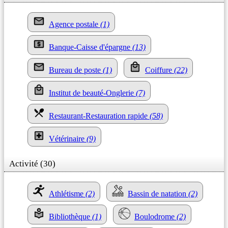
Agence postale
(1)
Banque-Caisse d'épargne
(13)
Bureau de poste
(1)
Coiffure
(22)
Institut de beauté-Onglerie
(7)
Restaurant-Restauration rapide
(58)
Vétérinaire
(9)
Activité (30)
Athlétisme
(2)
Bassin de natation
(2)
Bibliothèque
(1)
Boulodrome
(2)