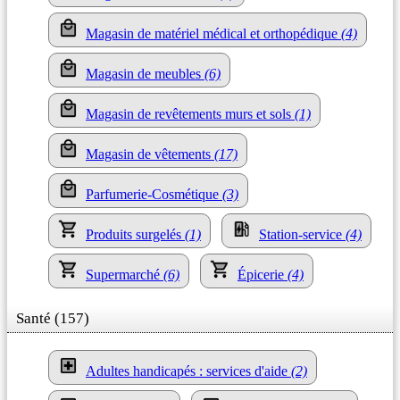
Magasin de matériel médical et orthopédique
(4)
Magasin de meubles
(6)
Magasin de revêtements murs et sols
(1)
Magasin de vêtements
(17)
Parfumerie-Cosmétique
(3)
Produits surgelés
(1)
Station-service
(4)
Supermarché
(6)
Épicerie
(4)
Santé (157)
Adultes handicapés : services d'aide
(2)