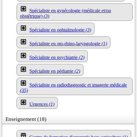
Spécialiste en gynécologie (médicale et/ou
obstétrique)
(3)
Spécialiste en ophtalmologie
(3)
Spécialiste en oto-rhino-laryngologie
(1)
Spécialiste en psychiatrie
(2)
Spécialiste en pédiatrie
(2)
Spécialiste en radiodiagnostic et imagerie médicale
(35)
Urgences
(1)
Enseignement (18)