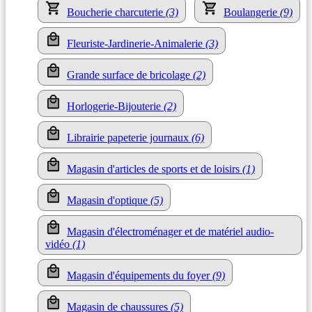
Boucherie charcuterie
(3)
Boulangerie
(9)
Fleuriste-Jardinerie-Animalerie
(3)
Grande surface de bricolage
(2)
Horlogerie-Bijouterie
(2)
Librairie papeterie journaux
(6)
Magasin d'articles de sports et de loisirs
(1)
Magasin d'optique
(5)
Magasin d'électroménager et de matériel audio-
vidéo
(1)
Magasin d'équipements du foyer
(9)
Magasin de chaussures
(5)