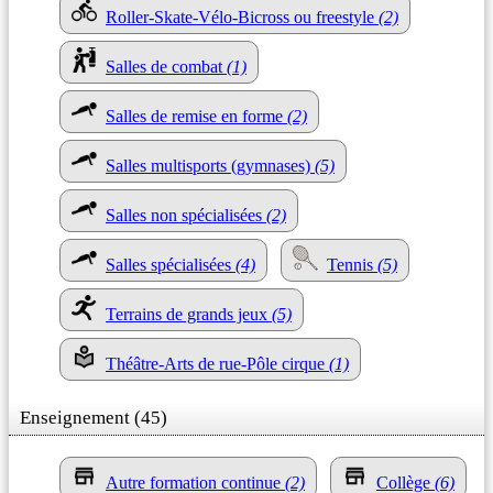
Roller-Skate-Vélo-Bicross ou freestyle
(2)
Salles de combat
(1)
Salles de remise en forme
(2)
Salles multisports (gymnases)
(5)
Salles non spécialisées
(2)
Salles spécialisées
(4)
Tennis
(5)
Terrains de grands jeux
(5)
Théâtre-Arts de rue-Pôle cirque
(1)
Enseignement (45)
Autre formation continue
(2)
Collège
(6)