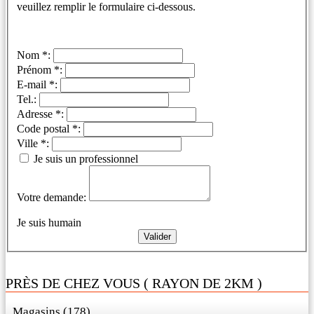
veuillez remplir le formulaire ci-dessous.
Nom *:
Prénom *:
E-mail *:
Tel.:
Adresse *:
Code postal *:
Ville *:
Je suis un professionnel
Votre demande:
Je suis humain
PRÈS DE CHEZ VOUS ( RAYON DE 2KM )
Magasins (178)