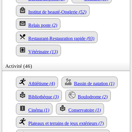
Institut de beauté-Onglerie
(52)
Relais poste
(2)
Restaurant-Restauration rapide
(93)
Vétérinaire
(13)
Activité (46)
Athlétisme
(4)
Bassin de natation
(1)
Bibliothèque
(3)
Boulodrome
(2)
Cinéma
(1)
Conservatoire
(1)
Plateaux et terrains de jeux extérieurs
(7)