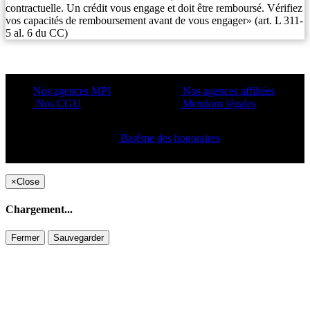
contractuelle. Un crédit vous engage et doit être remboursé. Vérifiez
vos capacités de remboursement avant de vous engager» (art. L 311-
5 al. 6 du CC)
Nos agences MPI
Nos agences affiliées
Nos CGU
Mentions légales
Barême des honoraires
Copyright ©2021 C&C
×
Close
Chargement...
Fermer
Sauvegarder