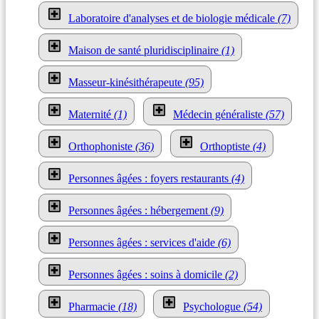
Laboratoire d'analyses et de biologie médicale
(7)
Maison de santé pluridisciplinaire
(1)
Masseur-kinésithérapeute
(95)
Maternité
(1)
Médecin généraliste
(57)
Orthophoniste
(36)
Orthoptiste
(4)
Personnes âgées : foyers restaurants
(4)
Personnes âgées : hébergement
(9)
Personnes âgées : services d'aide
(6)
Personnes âgées : soins à domicile
(2)
Pharmacie
(18)
Psychologue
(54)