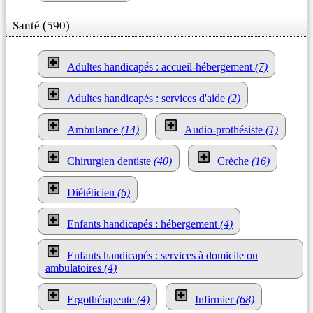
Santé (590)
Adultes handicapés : accueil-hébergement
(7)
Adultes handicapés : services d'aide
(2)
Ambulance
(14)
Audio-prothésiste
(1)
Chirurgien dentiste
(40)
Crèche
(16)
Diététicien
(6)
Enfants handicapés : hébergement
(4)
Enfants handicapés : services à domicile ou
ambulatoires
(4)
Ergothérapeute
(4)
Infirmier
(68)