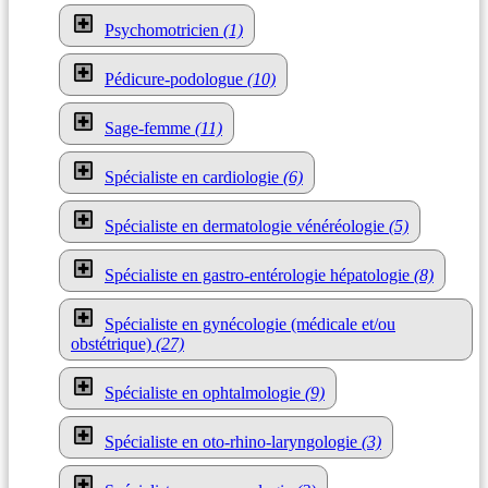
Psychomotricien
(1)
Pédicure-podologue
(10)
Sage-femme
(11)
Spécialiste en cardiologie
(6)
Spécialiste en dermatologie vénéréologie
(5)
Spécialiste en gastro-entérologie hépatologie
(8)
Spécialiste en gynécologie (médicale et/ou
obstétrique)
(27)
Spécialiste en ophtalmologie
(9)
Spécialiste en oto-rhino-laryngologie
(3)