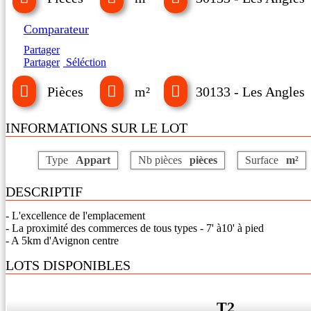
Comparateur
Partager
Partager
Séléction
Pièces
m²
30133 - Les Angles
INFORMATIONS SUR LE LOT
Type
Appart
Nb pièces
pièces
Surface
m²
DESCRIPTIF
- L'excellence de l'emplacement
- La proximité des commerces de tous types - 7' à10' à pied
- A 5km d'Avignon centre
LOTS DISPONIBLES
T2