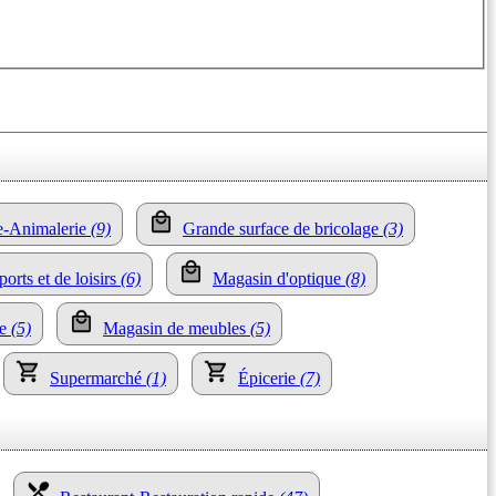
ie-Animalerie
(9)
Grande surface de bricolage
(3)
ports et de loisirs
(6)
Magasin d'optique
(8)
ue
(5)
Magasin de meubles
(5)
Supermarché
(1)
Épicerie
(7)