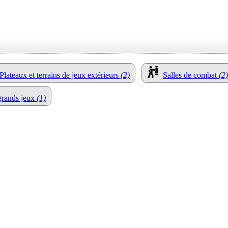
Plateaux et terrains de jeux extérieurs
(2)
Salles de combat
(2)
grands jeux
(1)