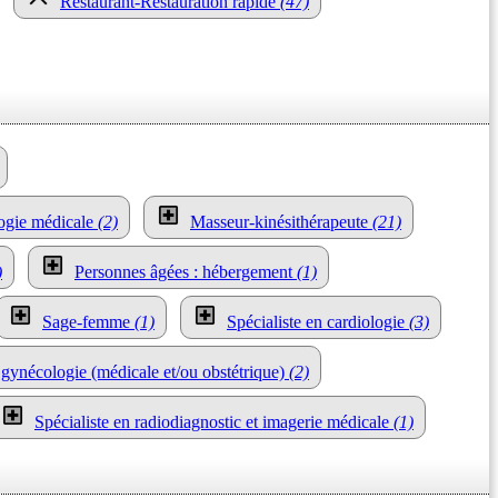
Restaurant-Restauration rapide
(47)
logie médicale
(2)
Masseur-kinésithérapeute
(21)
)
Personnes âgées : hébergement
(1)
Sage-femme
(1)
Spécialiste en cardiologie
(3)
 gynécologie (médicale et/ou obstétrique)
(2)
Spécialiste en radiodiagnostic et imagerie médicale
(1)