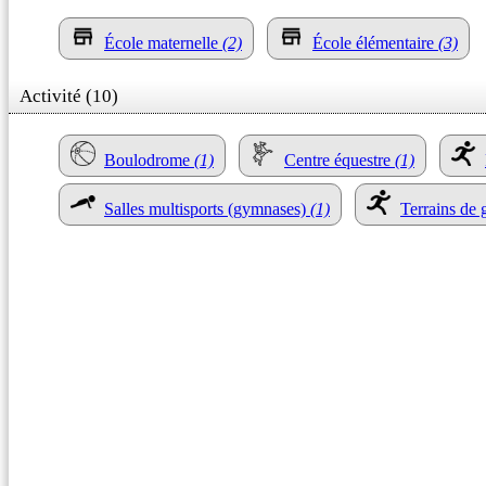
École maternelle
(2)
École élémentaire
(3)
Activité (10)
Boulodrome
(1)
Centre équestre
(1)
Salles multisports (gymnases)
(1)
Terrains de 