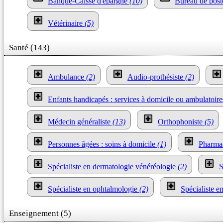
Banque-Caisse d'épargne
(10)
Bureau de pos
Vétérinaire
(5)
Santé (143)
Ambulance
(2)
Audio-prothésiste
(2)
Enfants handicapés : services à domicile ou ambulatoir
Médecin généraliste
(13)
Orthophoniste
(5)
Personnes âgées : soins à domicile
(1)
Pharma
Spécialiste en dermatologie vénéréologie
(2)
S
Spécialiste en ophtalmologie
(2)
Spécialiste e
Enseignement (5)