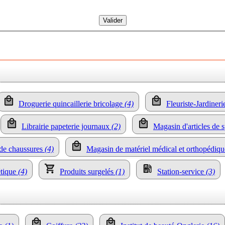
Droguerie quincaillerie bricolage
(4)
Fleuriste-Jardiner
Librairie papeterie journaux
(2)
Magasin d'articles de s
de chaussures
(4)
Magasin de matériel médical et orthopédiq
tique
(4)
Produits surgelés
(1)
Station-service
(3)