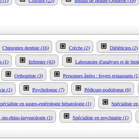
te
(1)
Coiffure
(23)
Institut de beauté-Onglerie
(16)
Chirurgien dentiste
(16)
Crèche
(2)
Diététicien
(2)
es
(1)
Infirmier
(43)
Laboratoire d'analyses et de bio
Orthoptiste
(3)
Personnes âgées : foyers restaurants
(1
cie
(1)
Psychologue
(7)
Pédicure-podologue
(6)
pécialiste en gastro-entérologie hépatologie
(1)
Spécialiste en
n oto-rhino-laryngologie
(1)
Spécialiste en psychiatrie
(1)