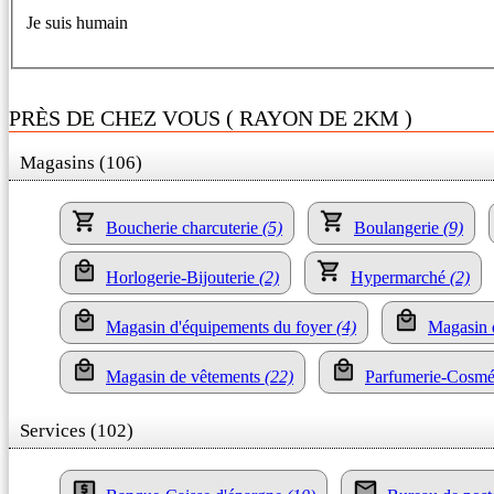
Je suis humain
PRÈS DE CHEZ VOUS ( RAYON DE 2KM )
Magasins (106)
Boucherie charcuterie
(5)
Boulangerie
(9)
Horlogerie-Bijouterie
(2)
Hypermarché
(2)
Magasin d'équipements du foyer
(4)
Magasin 
Magasin de vêtements
(22)
Parfumerie-Cosmé
Services (102)