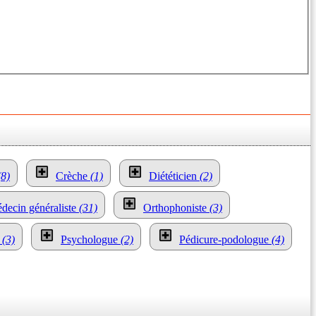
(8)
Crèche
(1)
Diététicien
(2)
decin généraliste
(31)
Orthophoniste
(3)
e
(3)
Psychologue
(2)
Pédicure-podologue
(4)