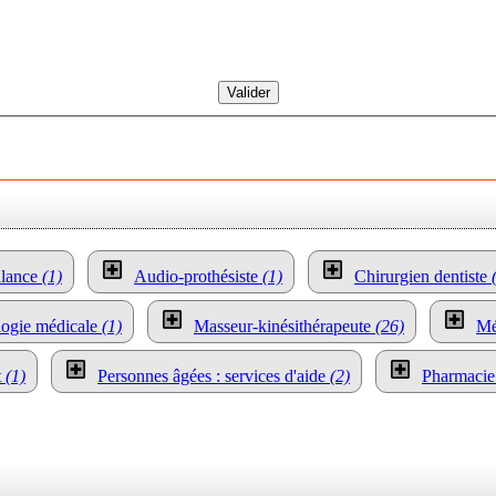
lance
(1)
Audio-prothésiste
(1)
Chirurgien dentiste
ologie médicale
(1)
Masseur-kinésithérapeute
(26)
Mé
t
(1)
Personnes âgées : services d'aide
(2)
Pharmaci