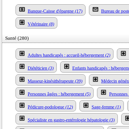
Banque-Caisse d'épargne
(17)
Bureau de pos
Vétérinaire
(8)
Santé (280)
Adultes handicapés : accueil-hébergement
(2)
Diététicien
(3)
Enfants handicapés : héberge
Masseur-kinésithérapeute
(39)
Médecin généra
Personnes âgées : hébergement
(5)
Personnes 
Pédicure-podologue
(12)
Sage-femme
(1)
Spécialiste en gastro-entérologie hépatologie
(3)