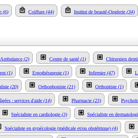
te
(6)
Coiffure
(44)
Institut de beauté-Onglerie
(34)
Ambulance
(2)
Centre de santé
(1)
Chirurgien dent
ment
(1)
Ergothérapeute
(1)
Infirmier
(47)
L
liste
(20)
Orthophoniste
(21)
Orthoptiste
(1)
âgées : services d'aide
(14)
Pharmacie
(23)
Psychol
Spécialiste en cardiologie
(3)
Spécialiste en dermatolog
Spécialiste en gynécologie (médicale et/ou obstétrique)
(4)