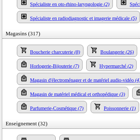
Spécialiste en oto-rhino-laryngologie
(2)
Spéc
Spécialiste en radiodiagnostic et imagerie médicale
(5)
Magasins (317)
Boucherie charcuterie
(8)
Boulangerie
(26)
Horlogerie-Bijouterie
(7)
Hypermarché
(2)
Magasin d'électroménager et de matériel audio-vidéo
(4
Magasin de matériel médical et orthopédique
(3)
Parfumerie-Cosmétique
(7)
Poissonnerie
(1)
Enseignement (32)