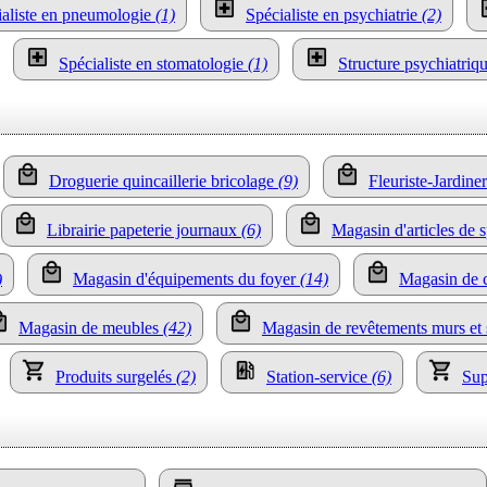
ialiste en pneumologie
(1)
Spécialiste en psychiatrie
(2)
Spécialiste en stomatologie
(1)
Structure psychiatriq
Droguerie quincaillerie bricolage
(9)
Fleuriste-Jardin
Librairie papeterie journaux
(6)
Magasin d'articles de s
)
Magasin d'équipements du foyer
(14)
Magasin de 
Magasin de meubles
(42)
Magasin de revêtements murs et
Produits surgelés
(2)
Station-service
(6)
Su