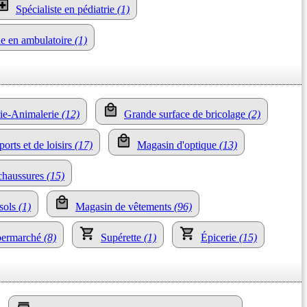
Spécialiste en pédiatrie
(1)
ue en ambulatoire
(1)
erie-Animalerie
(12)
Grande surface de bricolage
(2)
ports et de loisirs
(17)
Magasin d'optique
(13)
chaussures
(15)
 sols
(1)
Magasin de vêtements
(96)
permarché
(8)
Supérette
(1)
Épicerie
(15)