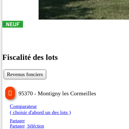
Fiscalité des lots
Revenus fonciers
95370 - Montigny les Cormeilles
Comparateur
( choisir d'abord un des lots )
Partager
Partager
Séléction