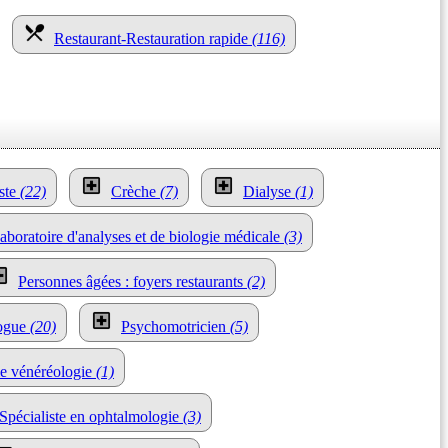
Restaurant-Restauration rapide
(116)
iste
(22)
Crèche
(7)
Dialyse
(1)
aboratoire d'analyses et de biologie médicale
(3)
Personnes âgées : foyers restaurants
(2)
ogue
(20)
Psychomotricien
(5)
ie vénéréologie
(1)
Spécialiste en ophtalmologie
(3)