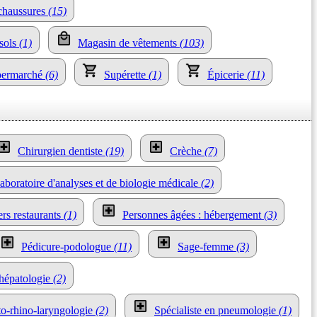
chaussures
(15)
 sols
(1)
Magasin de vêtements
(103)
permarché
(6)
Supérette
(1)
Épicerie
(11)
Chirurgien dentiste
(19)
Crèche
(7)
aboratoire d'analyses et de biologie médicale
(2)
ers restaurants
(1)
Personnes âgées : hébergement
(3)
Pédicure-podologue
(11)
Sage-femme
(3)
 hépatologie
(2)
oto-rhino-laryngologie
(2)
Spécialiste en pneumologie
(1)