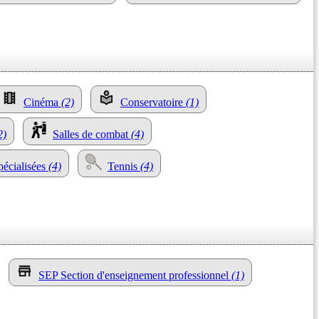
Cinéma
(2)
Conservatoire
(1)
2)
Salles de combat
(4)
pécialisées
(4)
Tennis
(4)
SEP Section d'enseignement professionnel
(1)