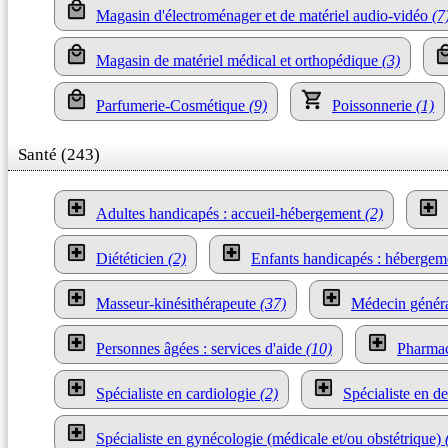
Magasin d'électroménager et de matériel audio-vidéo
(7
Magasin de matériel médical et orthopédique
(3)
Parfumerie-Cosmétique
(9)
Poissonnerie
(1)
Santé (243)
Adultes handicapés : accueil-hébergement
(2)
Diététicien
(2)
Enfants handicapés : héberge
Masseur-kinésithérapeute
(37)
Médecin généra
Personnes âgées : services d'aide
(10)
Pharma
Spécialiste en cardiologie
(2)
Spécialiste en d
Spécialiste en gynécologie (médicale et/ou obstétrique)