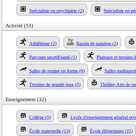
Spécialiste en psychiatrie
(2)
Spécialiste en pé
Activité (53)
Athlétisme
(2)
Bassin de natation
(2)
Parcours sportif/santé
(1)
Plateaux et terrains 
Salles de remise en forme
(6)
Salles multispo
Terrains de grands jeux
(5)
Théâtre-Arts de ru
Enseignement (32)
Collège
(5)
Lycée d'enseignement général et/
École maternelle
(13)
École élémentaire
(11)