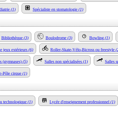
diatrie
(1)
Spécialiste en stomatologie
(1)
Bibliothèque
(3)
Boulodrome
(3)
Bowling
(1)
de jeux extérieurs
(6)
Roller-Skate-Vélo-Bicross ou freestyle
(
rts (gymnases)
(5)
Salles non spécialisées
(1)
Salles s
e-Pôle cirque
(1)
ou technologique
(1)
Lycée d'enseignement professionnel
(1)