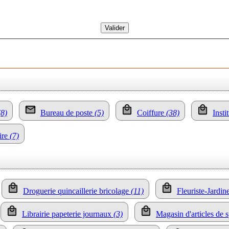
(8)
Bureau de poste
(5)
Coiffure
(38)
Insti
ire
(7)
Droguerie quincaillerie bricolage
(11)
Fleuriste-Jardi
Librairie papeterie journaux
(3)
Magasin d'articles de s