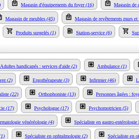
)
Magasin d'équipements du foyer
(16)
Magasin de 
Magasin de meubles
(45)
Magasin de revêtements murs et
Produits surgelés
(1)
Station-service
(6)
Su
Adultes handicapés : services d'aide
(2)
Ambulance
(1)
ment
(2)
Ergothérapeute
(3)
Infirmier
(46)
L
liste
(22)
Orthophoniste
(13)
Personnes âgées : foy
cie
(17)
Psychologue
(17)
Psychomotricien
(5)
ermatologie vénéréologie
(4)
Spécialiste en gastro-entérologie
(1)
Spécialiste en ophtalmologie
(2)
Spécialiste en 