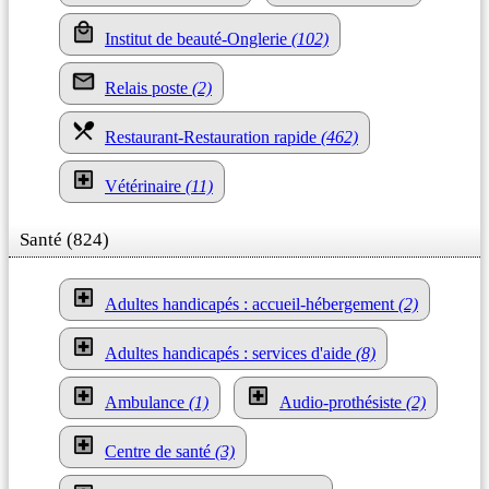
Institut de beauté-Onglerie
(102)
Relais poste
(2)
Restaurant-Restauration rapide
(462)
Vétérinaire
(11)
Santé (824)
Adultes handicapés : accueil-hébergement
(2)
Adultes handicapés : services d'aide
(8)
Ambulance
(1)
Audio-prothésiste
(2)
Centre de santé
(3)