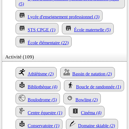
(5)
Lycée d'enseignement professionnel
(3)
STS CPGE
(1)
École maternelle
(5)
École élémentaire
(22)
Activité (109)
Athlétisme
(2)
Bassin de natation
(2)
Bibliothèque
(4)
Boucle de randonnée
(1)
Boulodrome
(5)
Bowling
(2)
Centre équestre
(1)
Cinéma
(4)
Conservatoire
(1)
Domaine skiable
(2)