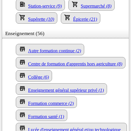
Station-service
(9)
Supermarché
(8)
Supérette
(10)
Épicerie
(21)
Enseignement (56)
Autre formation continue
(2)
Centre de formation d'apprentis hors agriculture
(8)
Collège
(6)
Enseignement général supérieur privé
(1)
Formation commerce
(2)
Formation santé
(1)
Lycée d'enseignement général et/ou technologique