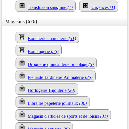
Transfusion sanguine
(1)
Urgences
(1)
Magasins (676)
Boucherie charcuterie
(31)
Boulangerie
(55)
Droguerie quincaillerie bricolage
(5)
Fleuriste-Jardinerie-Animalerie
(25)
Horlogerie-Bijouterie
(20)
Librairie papeterie journaux
(30)
Magasin d'articles de sports et de loisirs
(31)