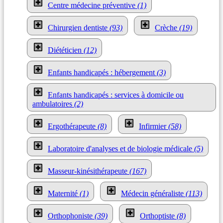
Centre médecine préventive
(1)
Chirurgien dentiste
(93)
Crèche
(19)
Diététicien
(12)
Enfants handicapés : hébergement
(3)
Enfants handicapés : services à domicile ou
ambulatoires
(2)
Ergothérapeute
(8)
Infirmier
(58)
Laboratoire d'analyses et de biologie médicale
(5)
Masseur-kinésithérapeute
(167)
Maternité
(1)
Médecin généraliste
(113)
Orthophoniste
(39)
Orthoptiste
(8)