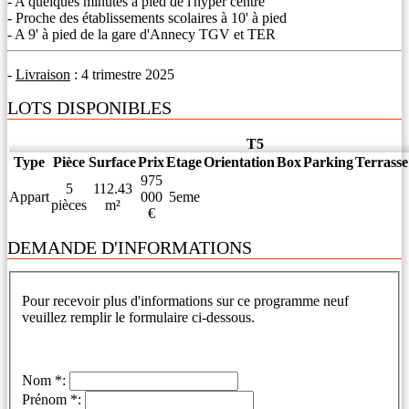
- A quelques minutes à pied de l'hyper centre
- Proche des établissements scolaires à 10' à pied
- A 9' à pied de la gare d'Annecy TGV et TER
-
Livraison
: 4 trimestre 2025
LOTS DISPONIBLES
T5
Type
Pièce
Surface
Prix
Etage
Orientation
Box
Parking
Terrasse
975
5
112.43
Appart
000
5eme
pièces
m²
€
DEMANDE D'INFORMATIONS
Pour recevoir plus d'informations sur ce programme neuf
veuillez remplir le formulaire ci-dessous.
Nom *:
Prénom *: