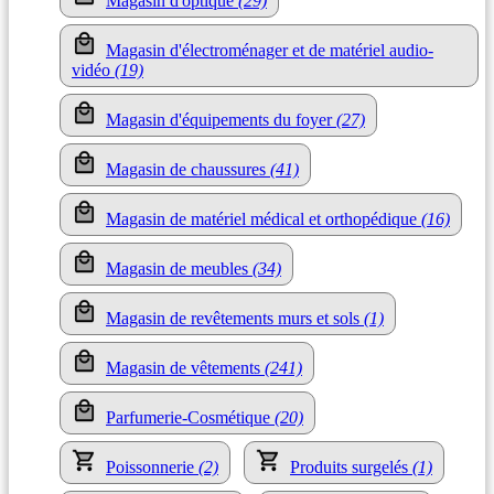
Magasin d'optique
(29)
Magasin d'électroménager et de matériel audio-
vidéo
(19)
Magasin d'équipements du foyer
(27)
Magasin de chaussures
(41)
Magasin de matériel médical et orthopédique
(16)
Magasin de meubles
(34)
Magasin de revêtements murs et sols
(1)
Magasin de vêtements
(241)
Parfumerie-Cosmétique
(20)
Poissonnerie
(2)
Produits surgelés
(1)