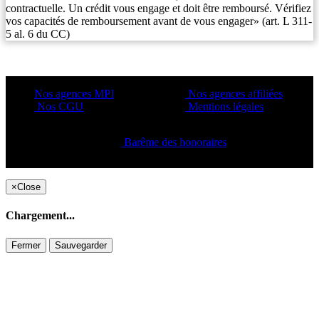
contractuelle. Un crédit vous engage et doit être remboursé. Vérifiez
vos capacités de remboursement avant de vous engager» (art. L 311-
5 al. 6 du CC)
Nos agences MPI
Nos agences affiliées
Nos CGU
Mentions légales
Barême des honoraires
Copyright ©2021 C&C
×
Close
Chargement...
Fermer
Sauvegarder