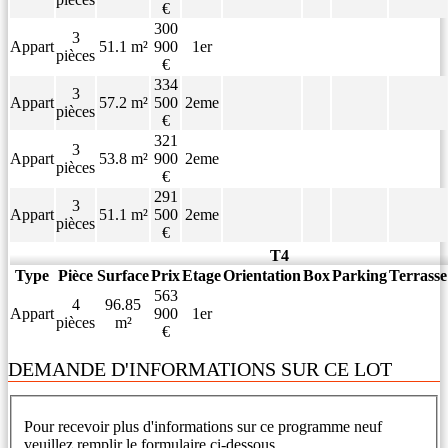
€
300
3
Appart
51.1 m²
900
1er
pièces
€
334
3
Appart
57.2 m²
500
2eme
pièces
€
321
3
Appart
53.8 m²
900
2eme
pièces
€
291
3
Appart
51.1 m²
500
2eme
pièces
€
T4
Type
Pièce
Surface
Prix
Etage
Orientation
Box
Parking
Terrasse
563
4
96.85
Appart
900
1er
pièces
m²
€
DEMANDE D'INFORMATIONS SUR CE LOT
Pour recevoir plus d'informations sur ce programme neuf
veuillez remplir le formulaire ci-dessous.