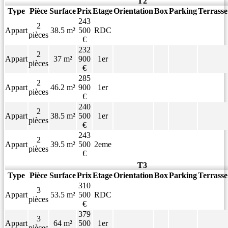
T2
Type
Pièce
Surface
Prix
Etage
Orientation
Box
Parking
Terrasse
243
2
Appart
38.5 m²
500
RDC
pièces
€
232
2
Appart
37 m²
900
1er
pièces
€
285
2
Appart
46.2 m²
900
1er
pièces
€
240
2
Appart
38.5 m²
500
1er
pièces
€
243
2
Appart
39.5 m²
500
2eme
pièces
€
T3
Type
Pièce
Surface
Prix
Etage
Orientation
Box
Parking
Terrasse
310
3
Appart
53.5 m²
500
RDC
pièces
€
379
3
Appart
64 m²
500
1er
pièces