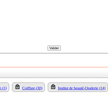
te
(1)
Coiffure
(30)
Institut de beauté-Onglerie
(14)