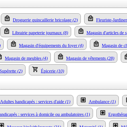
Droguerie quincaillerie bricolage
(2)
Fleuriste-Jardin
Librairie papeterie journaux
(8)
Magasin d'articles de s
)
Magasin d'équipements du foyer
(4)
Magasin de c
Magasin de meubles
(4)
Magasin de vêtements
(28)
Supérette
(2)
Épicerie
(10)
Adultes handicapés : services d'aide
(1)
Ambulance
(1)
andicapés : services à domicile ou ambulatoires
(1)
Ergothéra