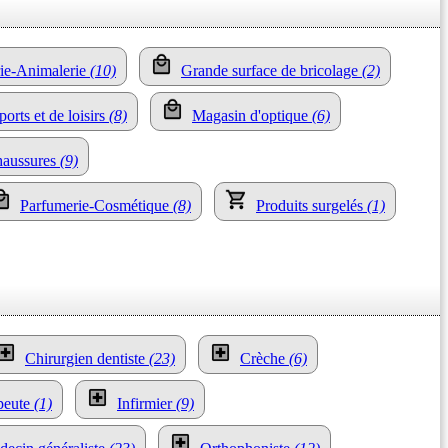
erie-Animalerie
(10)
Grande surface de bricolage
(2)
ports et de loisirs
(8)
Magasin d'optique
(6)
haussures
(9)
Parfumerie-Cosmétique
(8)
Produits surgelés
(1)
Chirurgien dentiste
(23)
Crèche
(6)
peute
(1)
Infirmier
(9)