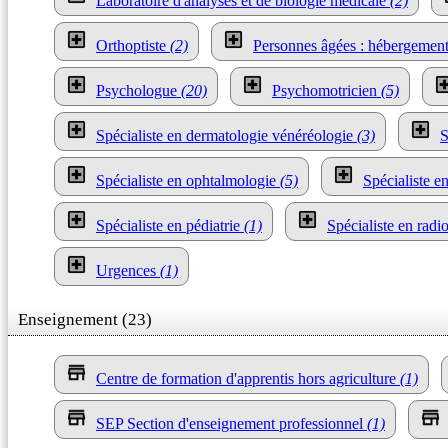
Laboratoire d'analyses et de biologie médicale
(2)
Orthoptiste
(2)
Personnes âgées : hébergemen
Psychologue
(20)
Psychomotricien
(5)
Spécialiste en dermatologie vénéréologie
(3)
S
Spécialiste en ophtalmologie
(5)
Spécialiste e
Spécialiste en pédiatrie
(1)
Spécialiste en radi
Urgences
(1)
Enseignement (23)
Centre de formation d'apprentis hors agriculture
(1)
SEP Section d'enseignement professionnel
(1)