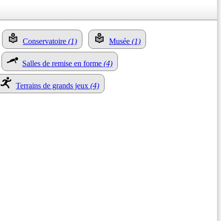
Conservatoire
(1)
Musée
(1)
Salles de remise en forme
(4)
Terrains de grands jeux
(4)