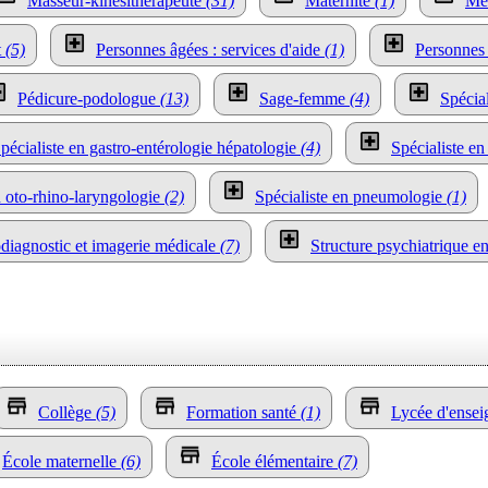
Masseur-kinésithérapeute
(31)
Maternité
(1)
Méd
t
(5)
Personnes âgées : services d'aide
(1)
Personnes 
Pédicure-podologue
(13)
Sage-femme
(4)
Spécia
pécialiste en gastro-entérologie hépatologie
(4)
Spécialiste en
n oto-rhino-laryngologie
(2)
Spécialiste en pneumologie
(1)
odiagnostic et imagerie médicale
(7)
Structure psychiatrique e
Collège
(5)
Formation santé
(1)
Lycée d'ensei
École maternelle
(6)
École élémentaire
(7)