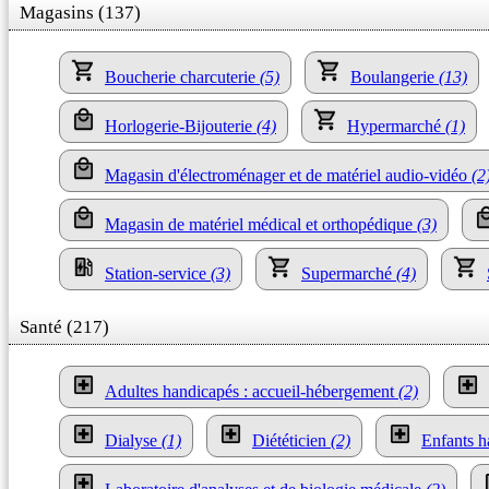
Magasins (137)
Boucherie charcuterie
(5)
Boulangerie
(13)
Horlogerie-Bijouterie
(4)
Hypermarché
(1)
Magasin d'électroménager et de matériel audio-vidéo
(2
Magasin de matériel médical et orthopédique
(3)
Station-service
(3)
Supermarché
(4)
Santé (217)
Adultes handicapés : accueil-hébergement
(2)
Dialyse
(1)
Diététicien
(2)
Enfants h