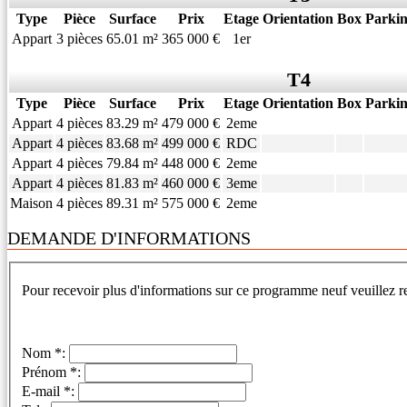
Type
Pièce
Surface
Prix
Etage
Orientation
Box
Parki
Appart
3 pièces
65.01 m²
365 000 €
1er
T4
Type
Pièce
Surface
Prix
Etage
Orientation
Box
Parki
Appart
4 pièces
83.29 m²
479 000 €
2eme
Appart
4 pièces
83.68 m²
499 000 €
RDC
Appart
4 pièces
79.84 m²
448 000 €
2eme
Appart
4 pièces
81.83 m²
460 000 €
3eme
Maison
4 pièces
89.31 m²
575 000 €
2eme
DEMANDE D'INFORMATIONS
Pour recevoir plus d'informations sur ce programme neuf veuillez re
Nom *:
Prénom *:
E-mail *: