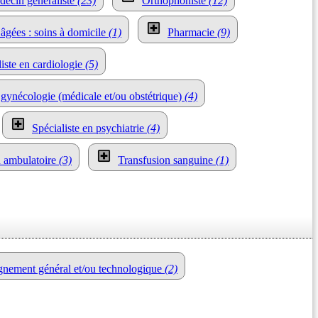
ecin généraliste
(23)
Orthophoniste
(12)
âgées : soins à domicile
(1)
Pharmacie
(9)
liste en cardiologie
(5)
 gynécologie (médicale et/ou obstétrique)
(4)
Spécialiste en psychiatrie
(4)
n ambulatoire
(3)
Transfusion sanguine
(1)
gnement général et/ou technologique
(2)