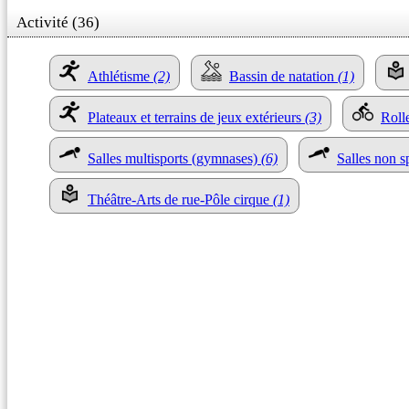
Activité (36)
Athlétisme
(2)
Bassin de natation
(1)
Plateaux et terrains de jeux extérieurs
(3)
Roll
Salles multisports (gymnases)
(6)
Salles non s
Théâtre-Arts de rue-Pôle cirque
(1)