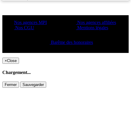
Nos agences MPI
Nos agences affiliées
Nos CGU
Mentions légales
Barême des honoraires
Copyright ©2021 C&C
×
Close
Chargement...
Fermer
Sauvegarder