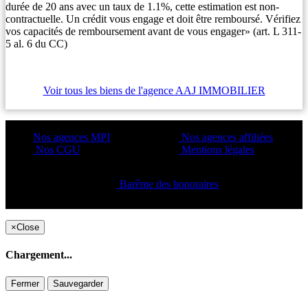
durée de 20 ans avec un taux de 1.1%, cette estimation est non-
contractuelle. Un crédit vous engage et doit être remboursé. Vérifiez
vos capacités de remboursement avant de vous engager» (art. L 311-
5 al. 6 du CC)
Voir tous les biens de l'agence AAJ IMMOBILIER
Nos agences MPI
Nos agences affiliées
Nos CGU
Mentions légales
Barême des honoraires
Copyright ©2021 C&C
×
Close
Chargement...
Fermer
Sauvegarder