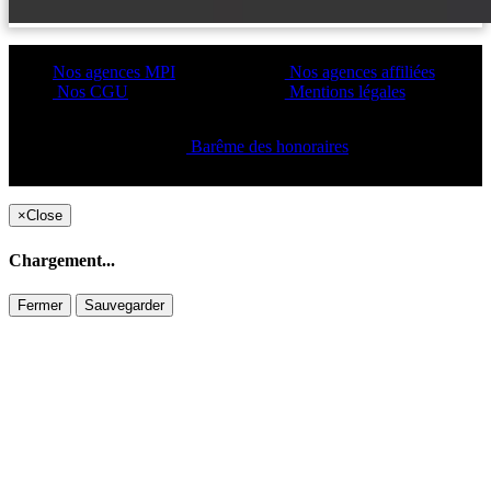
Nos agences MPI
Nos agences affiliées
Nos CGU
Mentions légales
Barême des honoraires
Copyright ©2021 C&C
×
Close
Chargement...
Fermer
Sauvegarder