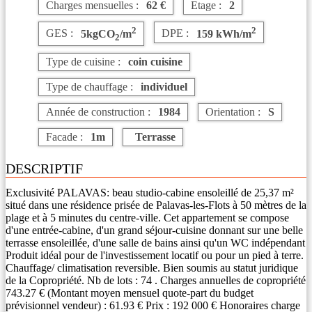
Charges mensuelles :
62 €
Etage :
2
2
2
GES :
5kgCO
/m
DPE :
159 kWh/m
2
Type de cuisine :
coin cuisine
Type de chauffage :
individuel
Année de construction :
1984
Orientation :
S
Facade :
1m
Terrasse
DESCRIPTIF
Exclusivité PALAVAS: beau studio-cabine ensoleillé de 25,37 m²
situé dans une résidence prisée de Palavas-les-Flots à 50 mètres de la
plage et à 5 minutes du centre-ville. Cet appartement se compose
d'une entrée-cabine, d'un grand séjour-cuisine donnant sur une belle
terrasse ensoleillée, d'une salle de bains ainsi qu'un WC indépendant
Produit idéal pour de l'investissement locatif ou pour un pied à terre.
Chauffage/ climatisation reversible. Bien soumis au statut juridique
de la Copropriété. Nb de lots : 74 . Charges annuelles de copropriété
743.27 € (Montant moyen mensuel quote-part du budget
prévisionnel vendeur) : 61.93 € Prix : 192 000 € Honoraires charge