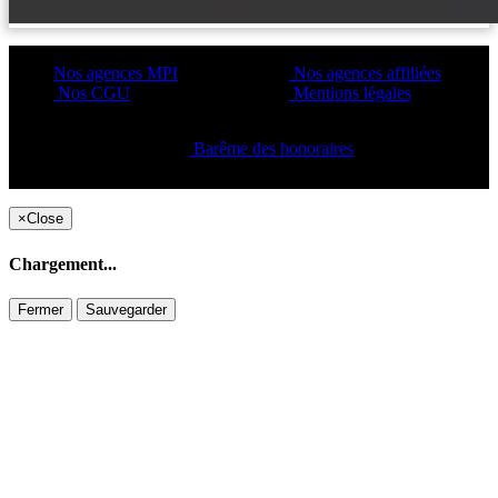
Nos agences MPI
Nos agences affiliées
Nos CGU
Mentions légales
Barême des honoraires
Copyright ©2021 C&C
×
Close
Chargement...
Fermer
Sauvegarder