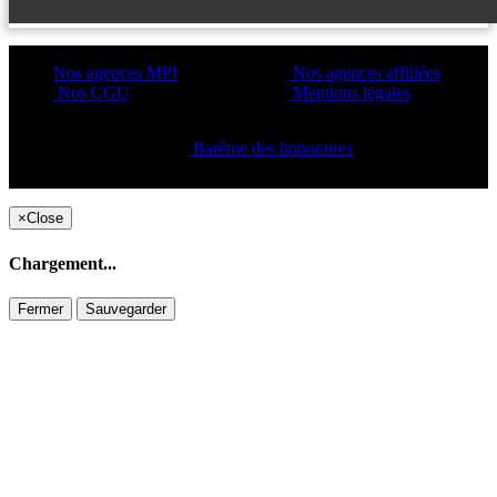
Nos agences MPI
Nos agences affiliées
Nos CGU
Mentions légales
Barême des honoraires
Copyright ©2021 C&C
×
Close
Chargement...
Fermer
Sauvegarder