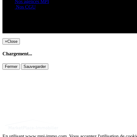
Nos agences MPI
Nos CGU
×
Close
Chargement...
Fermer
Sauvegarder
En utilisant www.mpi-immo.com. Vous acceptez l'utilisation de cook