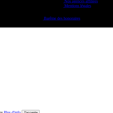
Nos agences affiliées
Mentions légales
Barême des honoraires
ies
Plus d'info
J'accepte