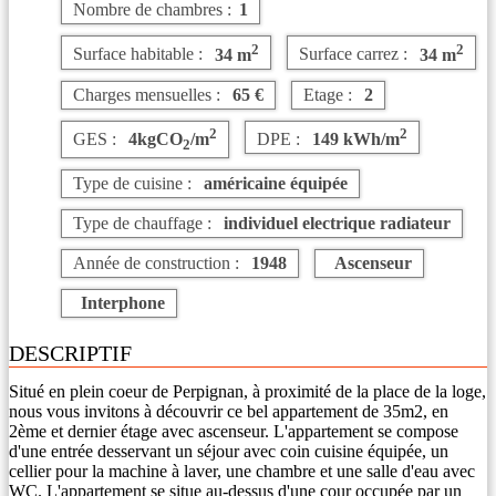
Nombre de chambres :
1
2
2
Surface habitable :
34 m
Surface carrez :
34 m
Charges mensuelles :
65 €
Etage :
2
2
2
GES :
4kgCO
/m
DPE :
149 kWh/m
2
Type de cuisine :
américaine équipée
Type de chauffage :
individuel electrique radiateur
Année de construction :
1948
Ascenseur
Interphone
DESCRIPTIF
Situé en plein coeur de Perpignan, à proximité de la place de la loge,
nous vous invitons à découvrir ce bel appartement de 35m2, en
2ème et dernier étage avec ascenseur. L'appartement se compose
d'une entrée desservant un séjour avec coin cuisine équipée, un
cellier pour la machine à laver, une chambre et une salle d'eau avec
WC. L'appartement se situe au-dessus d'une cour occupée par un