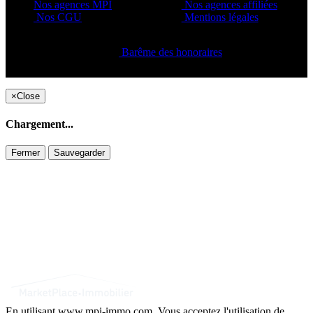
Nos agences MPI
Nos agences affiliées
Nos CGU
Mentions légales
Barême des honoraires
Copyright ©2021 C&C
×
Close
Chargement...
Fermer
Sauvegarder
En utilisant www.mpi-immo.com. Vous acceptez l'utilisation de