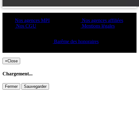
Nos agences MPI
Nos agences affiliées
Nos CGU
Mentions légales
Barême des honoraires
Copyright ©2021 C&C
×
Close
Chargement...
Fermer
Sauvegarder