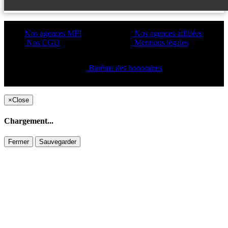
Nos agences MPI
Nos agences affiliées
Nos CGU
Mentions légales
Barême des honoraires
Copyright ©2021 C&C
×
Close
Chargement...
Fermer
Sauvegarder