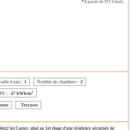
*
A partir de 971 €/mois.
alle d eau :
1
Nombre de chambres :
2
2
PE :
47 kWh/m
hone
Terrasse
 loi Carrez, situé au 1er étage d'une résidence sécurisée de