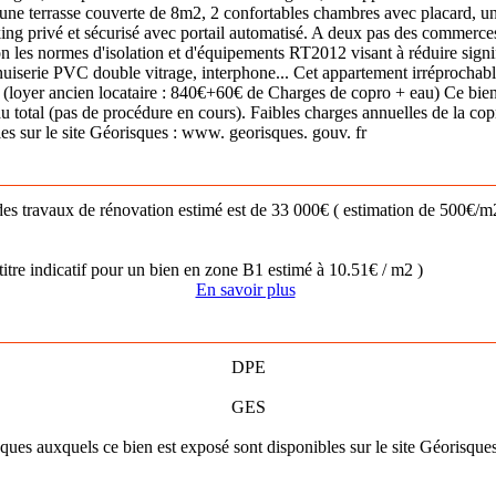
 une terrasse couverte de 8m2, 2 confortables chambres avec placard, un
ng privé et sécurisé avec portail automatisé. A deux pas des commerces
on les normes d'isolation et d'équipements RT2012 visant à réduire sign
uiserie PVC double vitrage, interphone... Cet appartement irréprochable
ité. (loyer ancien locataire : 840€+60€ de Charges de copro + eau) Ce bie
au total (pas de procédure en cours). Faibles charges annuelles de la 
les sur le site Géorisques : www. georisques. gouv. fr
nt des travaux de rénovation estimé est de 33 000€ ( estimation de 500
itre indicatif pour un bien en zone B1 estimé à 10.51€ / m2 )
En savoir plus
DPE
GES
sques auxquels ce bien est exposé sont disponibles sur le site Géorisque