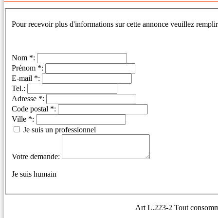
Pour recevoir plus d'informations sur cette annonce veuillez remplir
Nom *:
Prénom *:
E-mail *:
Tel.:
Adresse *:
Code postal *:
Ville *:
Je suis un professionnel
Votre demande:
Je suis humain
Art L.223-2 Tout consommate