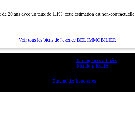
 de 20 ans avec un taux de 1.1%, cette estimation est non-contractuelle
Voir tous les biens de l'agence BEL IMMOBILIER
Nos agences affiliées
Mentions légales
Barême des honoraires