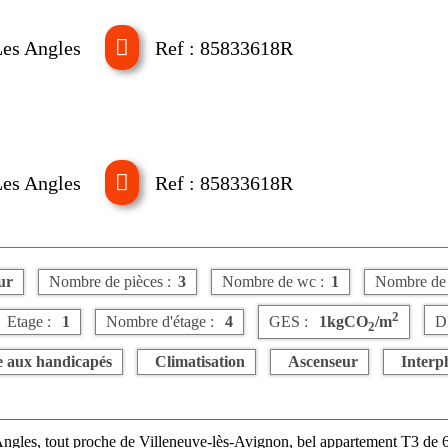
Les Angles
Ref : 85833618R
Les Angles
Ref : 85833618R
ur
Nombre de pièces :
3
Nombre de wc :
1
Nombre de s
2
Etage :
1
Nombre d'étage :
4
GES :
1kgCO
/m
D
2
e aux handicapés
Climatisation
Ascenseur
Interp
, tout proche de Villeneuve-lès-Avignon, bel appartement T3 de 66m2