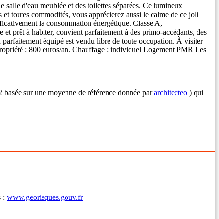
e salle d'eau meublée et des toilettes séparées. Ce lumineux
 et toutes commodités, vous apprécierez aussi le calme de ce joli
ificativement la consommation énergétique. Classe A,
 et prêt à habiter, convient parfaitement à des primo-accédants, des
n parfaitement équipé est vendu libre de toute occupation. À visiter
copropriété : 800 euros/an. Chauffage : individuel Logement PMR Les
€/m2 basée sur une moyenne de référence donnée par
architecteo
) qui
s :
www.georisques.gouv.fr