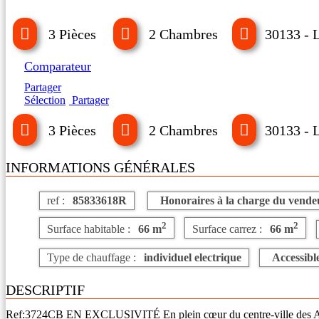
3 Pièces
2 Chambres
30133 - 
Comparateur
Partager
Sélection
Partager
3 Pièces
2 Chambres
30133 - 
INFORMATIONS GÉNÉRALES
ref :
85833618R
Honoraires à la charge du vende
2
2
Surface habitable :
66 m
Surface carrez :
66 m
Type de chauffage :
individuel electrique
Accessibl
DESCRIPTIF
Ref:3724CB EN EXCLUSIVITÉ En plein cœur du centre-ville des Angles