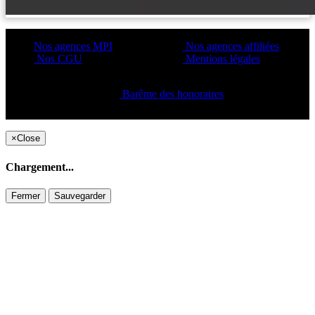
Nos agences MPI
Nos agences affiliées
Nos CGU
Mentions légales
Barême des honoraires
Copyright ©2021 C&C
×
Close
Chargement...
Fermer
Sauvegarder