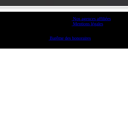
Nos agences affiliées
Mentions légales
Barême des honoraires