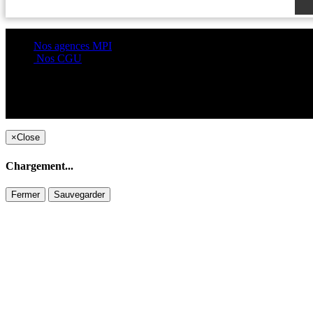
Nos agences MPI
Nos CGU
×
Close
Chargement...
Fermer
Sauvegarder