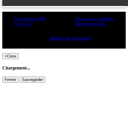
Nos agences MPI
Nos agences affiliées
Nos CGU
Mentions légales
Barême des honoraires
Copyright ©2021 C&C
×
Close
Chargement...
Fermer
Sauvegarder