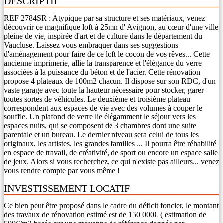
DESCRIPTIF
REF 2784SR : Atypique par sa structure et ses matériaux, venez
découvrir ce magnifique loft à 25mn d' Avignon, au cœur d'une ville
pleine de vie, inspirée d'art et de culture dans le département du
Vaucluse. Laissez vous embraquer dans ses suggestions
d'aménagement pour faire de ce loft le cocon de vos rêves... Cette
ancienne imprimerie, allie la transparence et l'élégance du verre
associées à la puissance du béton et de l'acier. Cette rénovation
propose 4 plateaux de 100m2 chacun. Il dispose sur son RDC, d'un
vaste garage avec toute la hauteur nécessaire pour stocker, garer
toutes sortes de véhicules. Le deuxième et troisième plateau
correspondent aux espaces de vie avec des volumes à couper le
souffle. Un plafond de verre lie élégamment le séjour vers les
espaces nuits, qui se composent de 3 chambres dont une suite
parentale et un bureau. Le dernier niveau sera celui de tous les
originaux, les artistes, les grandes familles ... Il pourra être réhabilité
en espace de travail, de créativité, de sport ou encore un espace salle
de jeux. Alors si vous recherchez, ce qui n'existe pas ailleurs... venez
vous rendre compte par vous même !
INVESTISSEMENT LOCATIF
Ce bien peut être proposé dans le cadre du déficit foncier, le montant
des travaux de rénovation estimé est de 150 000€ ( estimation de