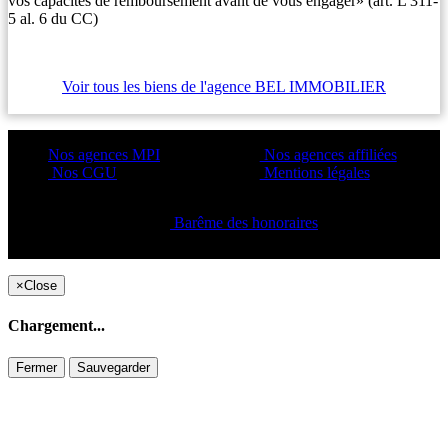
vos capacités de remboursement avant de vous engager» (art. L 311-
5 al. 6 du CC)
Voir tous les biens de l'agence BEL IMMOBILIER
Nos agences MPI
Nos agences affiliées
Nos CGU
Mentions légales
Barême des honoraires
Copyright ©2021 C&C
×
Close
Chargement...
Fermer
Sauvegarder