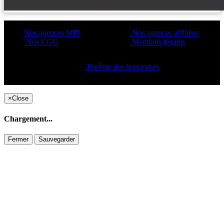
Nos agences MPI
Nos agences affiliées
Nos CGU
Mentions légales
Barême des honoraires
Copyright ©2021 C&C
×
Close
Chargement...
Fermer
Sauvegarder