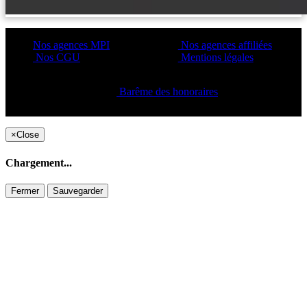
Nos agences MPI
Nos agences affiliées
Nos CGU
Mentions légales
Barême des honoraires
Copyright ©2021 C&C
×
Close
Chargement...
Fermer
Sauvegarder