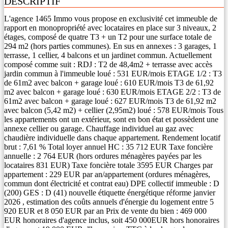
DESCRIPTIF
L'agence 1465 Immo vous propose en exclusivité cet immeuble de
rapport en monopropriété avec locataires en place sur 3 niveaux, 2
étages, composé de quatre T3 + un T2 pour une surface totale de
294 m2 (hors parties communes). En sus en annexes : 3 garages, 1
terrasse, 1 cellier, 4 balcons et un jardinet commun. Actuellement
composé comme suit : RDJ : T2 de 48,4m2 + terrasse avec accès
jardin commun à l'immeuble loué : 531 EUR/mois ETAGE 1/2 : T3
de 61m2 avec balcon + garage loué : 610 EUR/mois T3 de 61,92
m2 avec balcon + garage loué : 630 EUR/mois ETAGE 2/2 : T3 de
61m2 avec balcon + garage loué : 627 EUR/mois T3 de 61,92 m2
avec balcon (5,42 m2) + cellier (2,95m2) loué : 578 EUR/mois Tous
les appartements ont un extérieur, sont en bon état et possèdent une
annexe cellier ou garage. Chauffage individuel au gaz avec
chaudière individuelle dans chaque appartement. Rendement locatif
brut : 7,61 % Total loyer annuel HC : 35 712 EUR Taxe foncière
annuelle : 2 764 EUR (hors ordures ménagères payées par les
locataires 831 EUR) Taxe foncière totale 3595 EUR Charges par
appartement : 229 EUR par an/appartement (ordures ménagères,
commun dont électricité et contrat eau) DPE collectif immeuble : D
(200) GES : D (41) nouvelle étiquette énergétique réforme janvier
2026 , estimation des coûts annuels d'énergie du logement entre 5
920 EUR et 8 050 EUR par an Prix de vente du bien : 469 000
EUR honoraires d'agence inclus, soit 450 000EUR hors honoraires