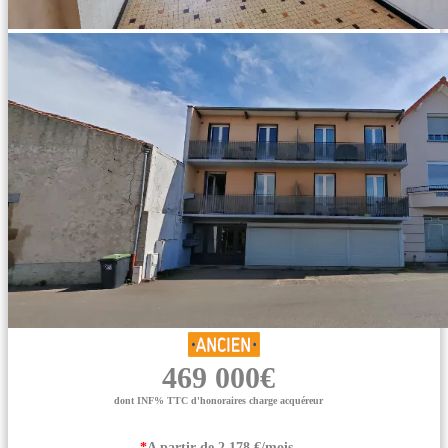
469 000€
dont INF% TTC d'honoraires charge acquéreur
*
A partir de 2 178 €/mois.