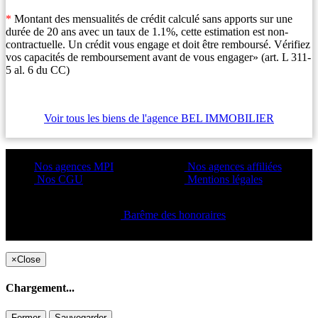
*
Montant des mensualités de crédit calculé sans apports sur une
durée de 20 ans avec un taux de 1.1%, cette estimation est non-
contractuelle. Un crédit vous engage et doit être remboursé. Vérifiez
vos capacités de remboursement avant de vous engager» (art. L 311-
5 al. 6 du CC)
Voir tous les biens de l'agence BEL IMMOBILIER
Nos agences MPI
Nos agences affiliées
Nos CGU
Mentions légales
Barême des honoraires
Copyright ©2021 C&C
×
Close
Chargement...
Fermer
Sauvegarder