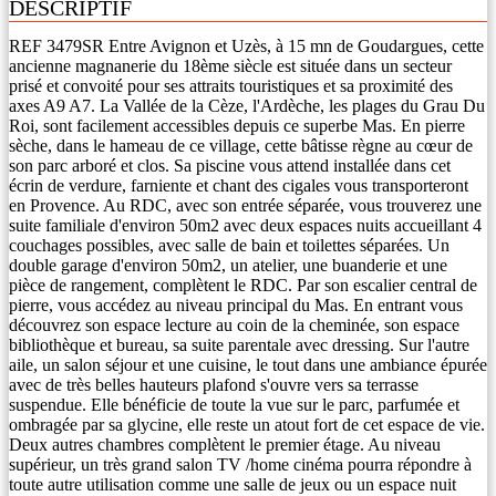
DESCRIPTIF
REF 3479SR Entre Avignon et Uzès, à 15 mn de Goudargues, cette
ancienne magnanerie du 18ème siècle est située dans un secteur
prisé et convoité pour ses attraits touristiques et sa proximité des
axes A9 A7. La Vallée de la Cèze, l'Ardèche, les plages du Grau Du
Roi, sont facilement accessibles depuis ce superbe Mas. En pierre
sèche, dans le hameau de ce village, cette bâtisse règne au cœur de
son parc arboré et clos. Sa piscine vous attend installée dans cet
écrin de verdure, farniente et chant des cigales vous transporteront
en Provence. Au RDC, avec son entrée séparée, vous trouverez une
suite familiale d'environ 50m2 avec deux espaces nuits accueillant 4
couchages possibles, avec salle de bain et toilettes séparées. Un
double garage d'environ 50m2, un atelier, une buanderie et une
pièce de rangement, complètent le RDC. Par son escalier central de
pierre, vous accédez au niveau principal du Mas. En entrant vous
découvrez son espace lecture au coin de la cheminée, son espace
bibliothèque et bureau, sa suite parentale avec dressing. Sur l'autre
aile, un salon séjour et une cuisine, le tout dans une ambiance épurée
avec de très belles hauteurs plafond s'ouvre vers sa terrasse
suspendue. Elle bénéficie de toute la vue sur le parc, parfumée et
ombragée par sa glycine, elle reste un atout fort de cet espace de vie.
Deux autres chambres complètent le premier étage. Au niveau
supérieur, un très grand salon TV /home cinéma pourra répondre à
toute autre utilisation comme une salle de jeux ou un espace nuit