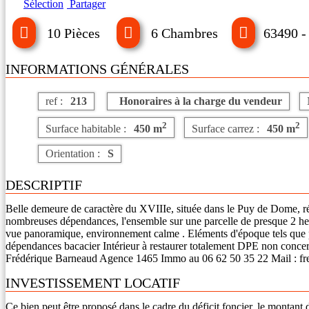
Sélection
Partager
10 Pièces
6 Chambres
63490 -
INFORMATIONS GÉNÉRALES
ref :
213
Honoraires à la charge du vendeur
2
2
Surface habitable :
450 m
Surface carrez :
450 m
Orientation :
S
DESCRIPTIF
Belle demeure de caractère du XVIIIe, située dans le Puy de Dome, r
nombreuses dépendances, l'ensemble sur une parcelle de presque 2 hec
vue panoramique, environnement calme . Eléments d'époque tels que par
dépendances bacacier Intérieur à restaurer totalement DPE non concer
Frédérique Barneaud Agence 1465 Immo au 06 62 50 35 22 Mail : f
INVESTISSEMENT LOCATIF
Ce bien peut être proposé dans le cadre du déficit foncier, le monta