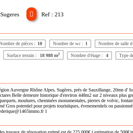
 Sugeres
Ref : 213
Nombre de pièces :
10
Nombre de wc :
1
Nombre de salle d 
2
Surface terrain :
18 988 m
Nombre d'étage :
4
Type de
égion Auvergne Rhône Alpes, Sugères, près de Sauxillange, 20mn d' Iss
tares Belle demeure historique d'environ 448m2 sur 2 niveaux plus gre
quets, moulures, cheminées monumentales, pierres de volvic, fontaines e
né Gros potentiel pour projets touristiques, évenementiels ou passion
rederique@1465immo.fr 1
nt des travaux de rénovation estimé est de 225 000€ ( estimation de 50