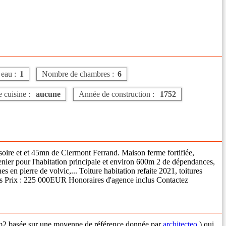
eau :
1
Nombre de chambres :
6
 cuisine :
aucune
Année de construction :
1752
oire et et 45mn de Clermont Ferrand. Maison ferme fortifiée,
nier pour l'habitation principale et environ 600m 2 de dépendances,
n pierre de volvic,... Toiture habitation refaite 2021, toitures
nés Prix : 225 000EUR Honoraires d'agence inclus Contactez
0€/m2 basée sur une moyenne de référence donnée par
architecteo
) qui