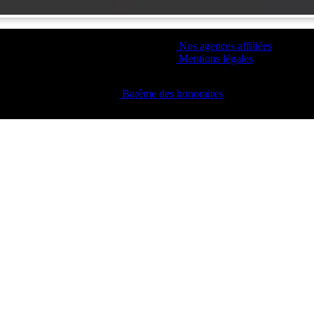
Nos agences affiliées
Mentions légales
Barême des honoraires