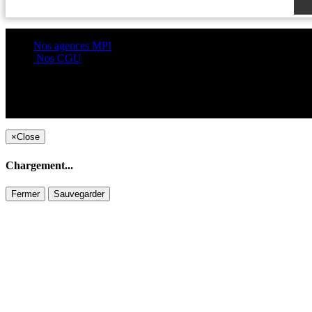
Nos agences MPI
Nos CGU
×
Close
Chargement...
Fermer
Sauvegarder